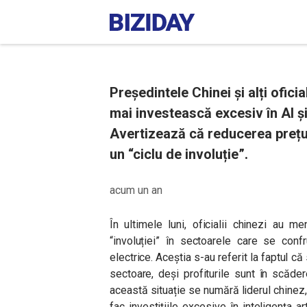
Președintele Chinei și alți ofici
mai investească excesiv în AI și
Avertizează că reducerea prețur
un “ciclu de involuție”.
acum un an
În ultimele luni, oficialii chinezi au 
“involuției” în sectoarele care se conf
electrice. Aceștia s-au referit la faptul că
sectoare, deși profiturile sunt în scăder
această situație se numără liderul chinez,
fac investițiile excesive în inteligența ar