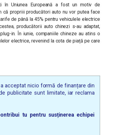
ști în Uniunea Europeană a fost un motiv de
em că propriii producători auto nu vor putea face
tarife de până la 45% pentru vehiculele electrice
acestea, producătorii auto chinezi s-au adaptat,
lug-in. În iunie, companiile chineze au atins o
elor electrice, revenind la cota de piață pe care
u a acceptat nicio formă de finanțare din
e publicitate sunt limitate, iar reclama
ontribui tu pentru susținerea echipei