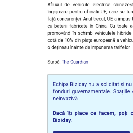
Afluxul de vehicule electrice chineze
îngrijorare pentru oficialii UE, care se t
față concurenței. Anul trecut, UE a impus 
cu baterii fabricate în China. Cu toate 
promovând în schimb vehiculele hibride p
cotă de 10% din piața europeană a vehicul
o dețineau înainte de impunerea tarifelor.
Sursă:
The Guardian
Echipa Biziday nu a solicitat și n
fonduri guvernamentale. Spațiile d
neinvazivă.
Dacă îți place ce facem, poți c
Biziday.