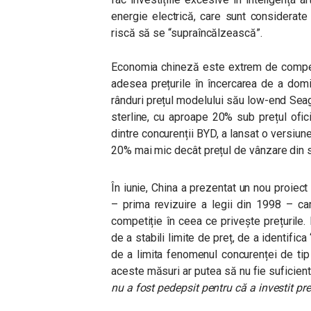
energie electrică, care sunt considerate p
riscă să se “supraîncălzească”.
Economia chineză este extrem de competit
adesea prețurile în încercarea de a dom
rânduri prețul modelului său low-end Seagu
sterline, cu aproape 20% sub prețul ofici
dintre concurenții BYD, a lansat o versiun
20% mai mic decât prețul de vânzare din 
În iunie, China a prezentat un nou proiect 
– prima revizuire a legii din 1998 – c
competiție în ceea ce privește prețurile.
de a stabili limite de preț, de a identific
de a limita fenomenul concurenței de tip “
aceste măsuri ar putea să nu fie suficien
nu a fost pedepsit pentru că a investit prea