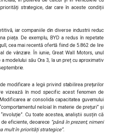
riorități strategice, dar care în aceste condiții
ivă, iar companiile din diverse industrii reduc
ina piața. De exemplu, BYD a redus în repetate
ll, cea mai recentă ofertă fiind de 5.862 de lire
al de vânzare. În iunie, Great Wall Motors, unul
e a modelului său Ora 3, la un preț cu aproximativ
septembrie.
de modificare a legii privind stabilirea prețurilor
are vizează în mod specific acest fenomen de
 Modificarea ar consolida capacitatea guvernului
a “comportamentul neloial în materie de prețuri” și
involuție”. Cu toate acestea, analiștii susțin că
t de eficiente, deoarece
“până în prezent, nimeni
 mult în priorități strategice”.