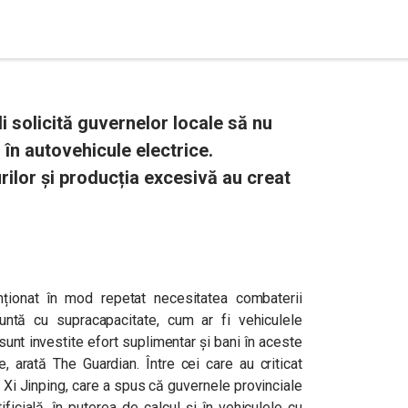
ali solicită guvernelor locale să nu
 în autovehicule electrice.
ilor și producția excesivă au creat
menționat în mod repetat necesitatea combaterii
runtă cu supracapacitate, cum ar fi vehiculele
 sunt investite efort suplimentar și bani în aceste
e, arată The Guardian. Între cei care au criticat
 Xi Jinping, care a spus că guvernele provinciale
tificială, în puterea de calcul și în vehiculele cu