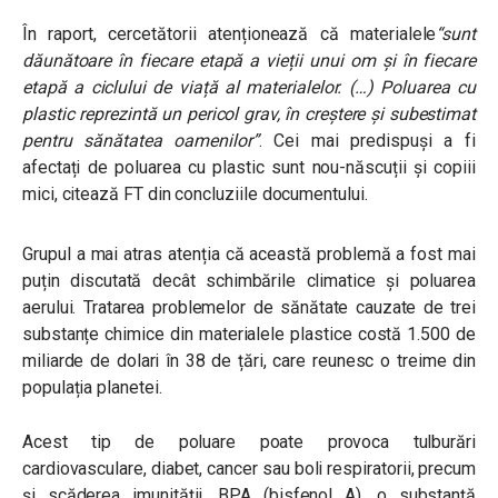
În raport, cercetătorii atenționează că materialele
“sunt
dăunătoare în fiecare etapă a vieții unui om și în fiecare
etapă a ciclului de viață al materialelor. (…) Poluarea cu
plastic reprezintă un pericol grav, în creștere și subestimat
pentru sănătatea oamenilor”
.
Cei mai predispuși a fi
afectați de poluarea cu plastic sunt nou-născuții și copiii
mici, citează FT din concluziile documentului.
Grupul a mai atras atenția că această problemă a fost mai
puțin discutată decât schimbările climatice și poluarea
aerului. Tratarea problemelor de sănătate cauzate de trei
substanțe chimice din materialele plastice costă 1.500 de
miliarde de dolari în 38 de țări, care reunesc o treime din
populația planetei.
Acest tip de poluare poate provoca tulburări
cardiovasculare, diabet, cancer sau boli respiratorii, precum
și scăderea imunității. BPA (bisfenol A), o substanță