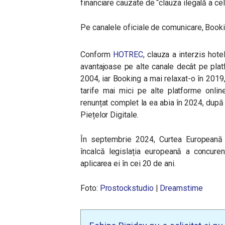
financiare cauzate de “clauza ilegală a ce
Pe canalele oficiale de comunicare, Booki
Conform
HOTREC
, clauza a interzis hote
avantajoase pe alte canale decât pe plat
2004, iar Booking a mai relaxat-o în 2019,
tarife mai mici pe alte platforme onlin
renunțat complet la ea abia în 2024, după
Piețelor Digitale.
În septembrie 2024, Curtea Europeană 
încalcă legislația europeană a concuren
aplicarea ei în cei 20 de ani.
Foto:
Prostockstudio
|
Dreamstime