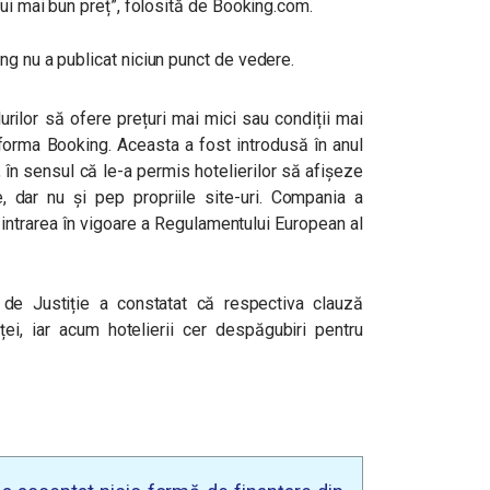
lui mai bun preț”, folosită de Booking.com.
ng nu a publicat niciun punct de vedere.
lurilor să ofere prețuri mai mici sau condiții mai
forma Booking. Aceasta a fost introdusă în anul
 în sensul că le-a permis hotelierilor să afișeze
e, dar nu și pep propriile site-uri. Compania a
 intrarea în vigoare a Regulamentului European al
de Justiție a constatat că respectiva clauză
ței, iar acum hotelierii cer despăgubiri pentru