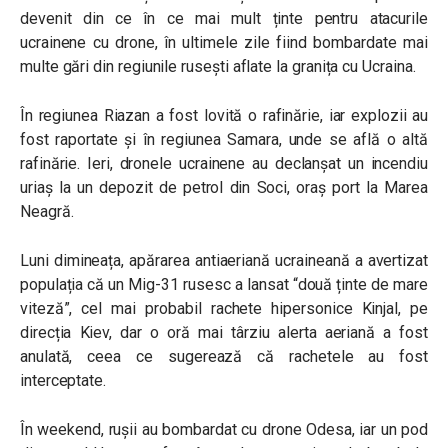
devenit din ce în ce mai mult ținte pentru atacurile
ucrainene cu drone, în ultimele zile fiind bombardate mai
multe gări din regiunile rusești aflate la granița cu Ucraina.
În regiunea Riazan a fost lovită o rafinărie, iar explozii au
fost raportate și în regiunea Samara, unde se află o altă
rafinărie. Ieri, dronele ucrainene au declanșat un incendiu
uriaș la un depozit de petrol din Soci, oraș port la Marea
Neagră.
Luni dimineața, apărarea antiaeriană ucraineană a avertizat
populația că un Mig-31 rusesc a lansat “două ținte de mare
viteză”, cel mai probabil rachete hipersonice Kinjal, pe
direcția Kiev, dar o oră mai târziu alerta aeriană a fost
anulată, ceea ce sugerează că rachetele au fost
interceptate.
În weekend, rușii au bombardat cu drone Odesa, iar un pod