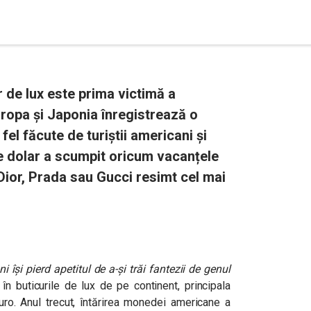
r de lux este prima victimă a
uropa și Japonia înregistrează o
fel făcute de turiștii americani și
e dolar a scumpit oricum vacanțele
 Dior, Prada sau Gucci resimt cel mai
i își pierd apetitul de a-și trăi fantezii de genul
e în buticurile de lux de pe continent, principala
uro. Anul trecut, întărirea monedei americane a