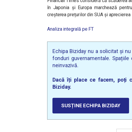
Financial Times consideră că scăderea acce
în Japonia și Europa marchează pentru 
creșterea prețurilor din SUA și aprecierea 
Analiza integrală pe FT
Echipa Biziday nu a solicitat și n
fonduri guvernamentale. Spațiile d
neinvazivă.
Dacă îți place ce facem, poți c
Biziday.
SUSȚINE ECHIPA BIZIDAY