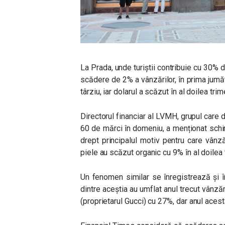
La Prada, unde turiștii contribuie cu 30% di
scădere de 2% a vânzărilor, în prima jumăta
târziu, iar dolarul a scăzut în al doilea trim
Directorul financiar al LVMH, grupul care 
60 de mărci în domeniu, a menționat schim
drept principalul motiv pentru care vânză
piele au scăzut organic cu 9% în al doilea 
Un fenomen similar se înregistrează și în
dintre aceștia au umflat anul trecut vânză
(proprietarul Gucci) cu 27%, dar anul acest