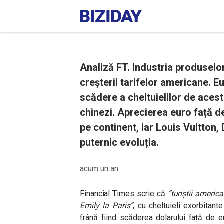
Analiză FT. Industria produselo
creșterii tarifelor americane. E
scădere a cheltuielilor de acest 
chinezi. Aprecierea euro față d
pe continent, iar Louis Vuitton,
puternic evoluția.
acum un an
Financial Times scrie că
“turiștii american
Emily la Paris”
, cu cheltuieli exorbitant
frână fiind scăderea dolarului față de e