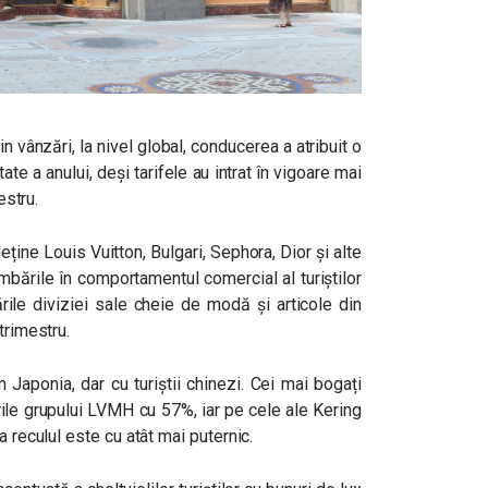
n vânzări, la nivel global, conducerea a atribuit o
te a anului, deși tarifele au intrat în vigoare mai
estru.
deține Louis Vuitton,
Bulgari
,
Sephora,
Dior și alte
bările în comportamentul comercial al turiștilor
rile diviziei sale cheie de modă și articole din
trimestru.
 Japonia, dar cu turiștii chinezi. Cei mai bogați
rile grupului LVMH cu 57%, iar pe cele ale Kering
a reculul este cu atât mai puternic.