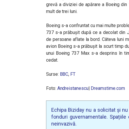
grevă a diviziei de apărare a Boeing din 
mult de trei luni.
Boeing s-a confruntat cu mai multe problem
737 s-a prăbușit după ce a decolat din J
de persoane aflate la bord. Câteva luni m
avion Boeing s-a prăbușit la scurt timp du
unui Boeing 737 Max s-a desprins în tim
cedat.
Surse:
BBC
,
FT
Foto:
Andreistanescu
|
Dreamstime.com
Echipa Biziday nu a solicitat și n
fonduri guvernamentale. Spațiile d
neinvazivă.