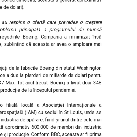
e de dolari).
 au respins o ofertă care prevedea o creștere
roblema principală a programului de muncă
epreședinte Boeing. Compania a minimizat însă
ve, subliniind că aceasta ar avea o amploare mai
jați de la fabricile Boeing din statul Washington
 ce a dus la pierderi de miliarde de dolari pentru
37 Max. Tot anul trecut, Boeing a livrat doar 348
 producție de la începutul pandemiei.
 filială locală a Asociației Internaționale a
Aerospațială (IAM) cu sediul în St Louis, unde se
industria de apărare, fiind și unul dintre cele mai
ntă aproximativ 600.000 de membri din industria
le și producție. Conform BBC, aceasta ar fi prima