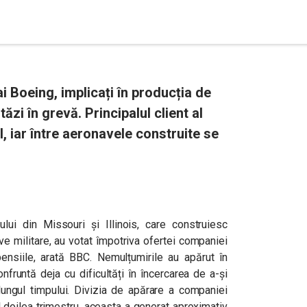
ai Boeing, implicați în producția de
ăzi în grevă. Principalul client al
l, iar între aeronavele construite se
ui din Missouri și Illinois, care construiesc
e militare, au votat împotriva ofertei companiei
 pensiile, arată BBC. Nemulțumirile au apărut în
fruntă deja cu dificultăți în încercarea de a-și
ngul timpului. Divizia de apărare a companiei
l doilea trimestru, aceasta a generat aproximativ