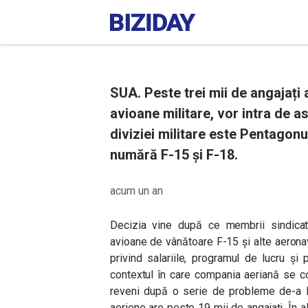
SUA. Peste trei mii de angajați 
avioane militare, vor intra de ast
diviziei militare este Pentagonu
numără F-15 și F-18.
acum un an
Decizia vine după ce membrii sindicatul
avioane de vânătoare F-15 și alte aeronav
privind salariile, programul de lucru și
contextul în care compania aeriană se con
reveni după o serie de probleme de-a lu
aeriene are peste 19 mii de angajați. În a