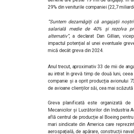
29% din veniturile companiei (22,7 miliard
“Suntem dezamăgiți că angajații noștri
salarială medie de 40% și rezolva p
alternativ”
, a declarat Dan Gillian, vic
impactul potențial al unei eventuale gre
mică decât greva din 2024.
Anul trecut, aproximativ 33 de mii de anga
au intrat în grevă timp de două luni, ceea
companie și a oprit producția avionului 7
de avioane clienților săi, cea mai scăzută
Greva planificată este organizată de o
Mecanicilor și Lucrătorilor din Industria 
află centrul de producție al Boeing pentru 
mari sindicate din America care reprezi
aerospațială, de apărare, construcții nava