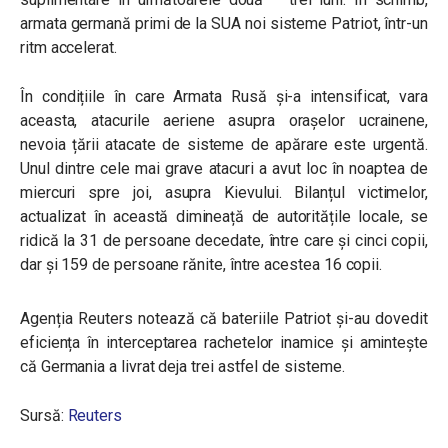
armata germană primi de la SUA noi sisteme Patriot, într-un
ritm accelerat.
În condițiile în care Armata Rusă și-a intensificat, vara
aceasta, atacurile aeriene asupra orașelor ucrainene,
nevoia țării atacate de sisteme de apărare este urgentă.
Unul dintre cele mai grave atacuri a avut loc în noaptea de
miercuri spre joi, asupra Kievului. Bilanțul victimelor,
actualizat în această dimineață de autoritățile locale, se
ridică la 31 de persoane decedate, între care și cinci copii,
dar și 159 de persoane rănite, între acestea 16 copii.
Agenția Reuters notează că bateriile Patriot și-au dovedit
eficiența în interceptarea rachetelor inamice și amintește
că Germania a livrat deja trei astfel de sisteme.
Sursă:
Reuters