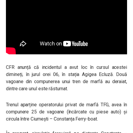
CFR anunță că incidentul a avut loc în cursul acestei
dimineți, în jurul orei 06, în stația Agigea Ecluză. Două
vagoane din compunerea unui tren de marfă au deraiat,
dintre care unul este răsturnat.
Trenul aparține operatorului privat de marfă TFG, avea în
compunere 25 de vagoane (încărcate cu piese auto) și
circula între Ciumești – Constanța Ferry-boat.