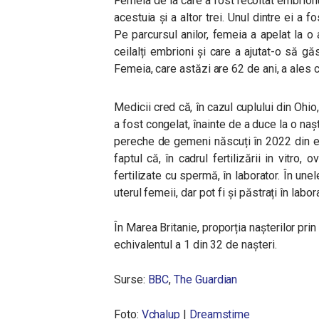
Femeia de la care a fost recoltat embrionul
acestuia și a altor trei. Unul dintre ei a f
Pe parcursul anilor, femeia a apelat la o 
ceilalți embrioni și care a ajutat-o să g
Femeia, care astăzi are 62 de ani, a ales c
Medicii cred că, în cazul cuplului din Ohi
a fost congelat, înainte de a duce la o naș
pereche de gemeni născuți în 2022 din e
faptul că, în cadrul fertilizării in vitro,
fertilizate cu spermă, în laborator. În unel
uterul femeii, dar pot fi și păstrați în labora
În Marea Britanie, proporția nașterilor pri
echivalentul a 1 din 32 de nașteri.
Surse:
BBC
,
The Guardian
Foto:
Vchalup
|
Dreamstime