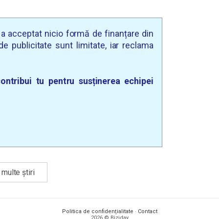
u a acceptat nicio formă de finanțare din
e publicitate sunt limitate, iar reclama
ontribui tu pentru susținerea echipei
multe știri
Politica de confidențialitate
·
Contact
2026 © Biziday