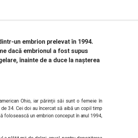
dintr-un embrion prelevat în 1994.
me dacă embrionul a fost supus
elare, înainte de a duce la nașterea
american Ohio, iar părinții săi sunt o femeie în
 de 34. Cei doi au încercat să aibă un copil timp
 să folosească un embrion conceput în anul 1994,