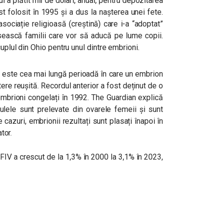
 a plătit mii de dolari, anual, pentru depozitarea
ost folosit în 1995 și a dus la nașterea unei fete.
asociație religioasă (creștină) care i-a “adoptat”
ăsească familii care vor să aducă pe lume copii.
uplul din Ohio pentru unul dintre embrioni.
o, este cea mai lungă perioadă în care un embrion
tere reușită. Recordul anterior a fost deținut de o
mbrioni congelați în 1992. The Guardian explică
 ovulele sunt prelevate din ovarele femeii și sunt
e cazuri, embrionii rezultați sunt plasați înapoi în
tor.
n FIV a crescut de la 1,3% în 2000 la 3,1% în 2023,