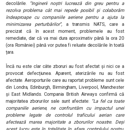
decolările.
“Inginerii noștri lucrează din greu pentru a
rezolva problema cât mai repede posibil și colaborăm
îndeaproape cu companiile aeriene pentru a ajuta la
minimizarea perturbărilor”,
a transmis NATS, care a
precizat că în acest moment, problemele au fost
remediate, dar că va mai dura aproximativ până la ora 20
(ora României) până vor putea fi reluate decolările în toată
țara.
Încă nu este clar câte zboruri au fost afectat și nici ce a
provocat defecțiunea. Aparent, aterizările nu au fost
afectate. Aeroporturile care au raportat probleme sunt cele
din Londra, Edinburgh, Birmingham, Liverpool, Manchester
și East Midlands. Compania British Airways confirmă că
majoritatea zborurilor sale sunt afectate:
“
La fel ca toate
companiile aeriene, ne confruntăm cu impactul unei
probleme legate de controlul traficului aerian care
afectează marea majoritate a zborurilor noastre. Deși
acest lucru este în totalitate în afara controlului nostru,