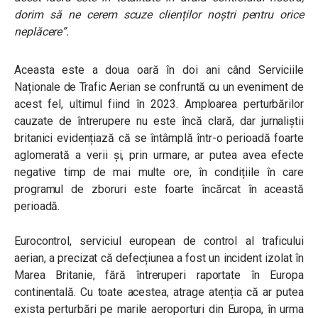
dorim să ne cerem scuze clienților noștri pentru orice
neplăcere”.
Aceasta este a doua oară în doi ani când Serviciile
Naționale de Trafic Aerian se confruntă cu un eveniment de
acest fel, ultimul fiind în 2023. Amploarea perturbărilor
cauzate de întrerupere nu este încă clară, dar jurnaliștii
britanici evidențiază că se întâmplă într-o perioadă foarte
aglomerată a verii și, prin urmare, ar putea avea efecte
negative timp de mai multe ore, în condițiile în care
programul de zboruri este foarte încărcat în această
perioadă.
Eurocontrol, serviciul european de control al traficului
aerian, a precizat că defecțiunea a fost un incident izolat în
Marea Britanie, fără întreruperi raportate în Europa
continentală. Cu toate acestea, atrage atenția că ar putea
exista perturbări pe marile aeroporturi din Europa, în urma