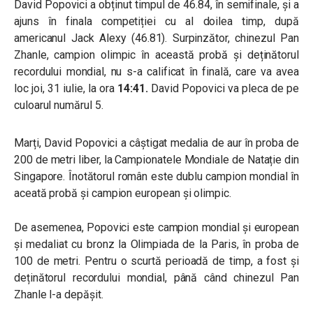
David Popovici a obținut timpul de 46.84, în semifinale, și a
ajuns în finala competiției cu al doilea timp, după
americanul
Jack Alexy (46.81)
. Surpinzător, chinezul
Pan
Zhanle, campion olimpic în această probă și deținătorul
recordului mondial, nu s-a calificat în finală, care va avea
loc joi, 31 iulie, la ora
14:41.
David Popovici va pleca de pe
culoarul numărul 5.
Marți, David Popovici a câștigat medalia de aur în proba de
200 de metri liber, la Campionatele Mondiale de Natație din
Singapore. Înotătorul român este dublu campion mondial în
aceată probă și campion european și olimpic.
De asemenea, Popovici este campion mondial și european
și medaliat cu bronz la Olimpiada de la Paris, în proba de
100 de metri. Pentru o scurtă perioadă de timp, a fost și
deținătorul recordului mondial, până când chinezul Pan
Zhanle l-a depășit.