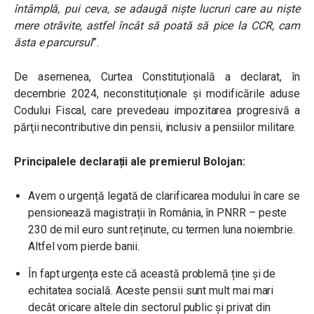
întâmplă, pui ceva, se adaugă niște lucruri care au niște
mere otrăvite, astfel încât să poată să pice la CCR, cam
ăsta e parcursul
”.
De asemenea, Curtea Constituțională a declarat, în
decembrie 2024, neconstituționale și modificările aduse
Codului Fiscal, care prevedeau impozitarea progresivă a
părţii necontributive din pensii, inclusiv a pensiilor militare.
Principalele declarații ale premierul Bolojan:
Avem o urgență legată de clarificarea modului în care se
pensionează magistrații în România, în PNRR – peste
230 de mil euro sunt reținute, cu termen luna noiembrie.
Altfel vom pierde banii.
În fapt urgența este că această problemă ține și de
echitatea socială. Aceste pensii sunt mult mai mari
decât oricare altele din sectorul public și privat din