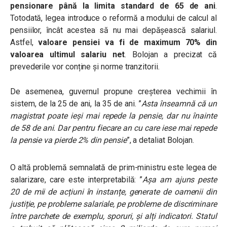
pensionare până la limita standard de 65 de ani
.
Totodată, legea introduce o reformă a modului de calcul al
pensiilor, încât acestea să nu mai depășească salariul.
Astfel,
valoare pensiei va fi de maximum 70% din
valoarea ultimul salariu net
. Bolojan a precizat că
prevederile vor conține și norme tranzitorii.
De asemenea, guvernul propune creșterea vechimii în
sistem, de la 25 de ani, la 35 de ani. ”
Asta înseamnă că un
magistrat poate ieși mai repede la pensie, dar nu înainte
de 58 de ani. Dar pentru fiecare an cu care iese mai repede
la pensie va pierde 2% din pensie
”, a detaliat Bolojan.
O altă problemă semnalată de prim-ministru este legea de
salarizare, care este interpretabilă: ”
Așa am ajuns peste
20 de mii de acțiuni în instanțe, generate de oamenii din
justiție, pe probleme salariale, pe probleme de discriminare
între parchete de exemplu, sporuri, și alți indicatori. Statul