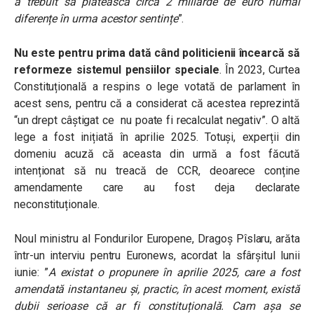
a trebuit să plătească circa 2 miliarde de euro numai
diferențe în urma acestor sentințe
”.
Nu este pentru prima dată când politicienii încearcă să
reformeze sistemul pensiilor speciale
. În 2023, Curtea
Constituțională a respins o lege votată de parlament în
acest sens, pentru că a considerat că acestea reprezintă
“un drept câștigat ce nu poate fi recalculat negativ”. O altă
lege a fost inițiată în aprilie 2025. Totuși, experții din
domeniu acuză că aceasta din urmă a fost făcută
intenționat să nu treacă de CCR, deoarece conține
amendamente care au fost deja declarate
neconstituționale.
Noul ministru al Fondurilor Europene, Dragoș Pîslaru, arăta
într-un interviu pentru Euronews, acordat la sfârșitul lunii
iunie: ”
A existat o propunere în aprilie 2025, care a fost
amendată instantaneu și, practic, în acest moment, există
dubii serioase că ar fi constituțională. Cam așa se