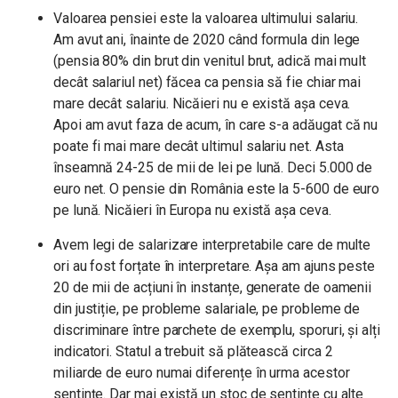
Valoarea pensiei este la valoarea ultimului salariu.
Am avut ani, înainte de 2020 când formula din lege
(pensia 80% din brut din venitul brut, adică mai mult
decât salariul net) făcea ca pensia să fie chiar mai
mare decât salariu. Nicăieri nu e există așa ceva.
Apoi am avut faza de acum, în care s-a adăugat că nu
poate fi mai mare decât ultimul salariu net. Asta
înseamnă 24-25 de mii de lei pe lună. Deci 5.000 de
euro net. O pensie din România este la 5-600 de euro
pe lună. Nicăieri în Europa nu există așa ceva.
Avem legi de salarizare interpretabile care de multe
ori au fost forțate în interpretare. Așa am ajuns peste
20 de mii de acțiuni în instanțe, generate de oamenii
din justiție, pe probleme salariale, pe probleme de
discriminare între parchete de exemplu, sporuri, și alți
indicatori. Statul a trebuit să plătească circa 2
miliarde de euro numai diferențe în urma acestor
sentințe. Dar mai există un stoc de sentințe cu alte