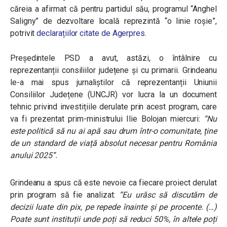
căreia a afirmat că pentru partidul său, programul “Anghel
Saligny” de dezvoltare locală reprezintă “o linie roșie”,
potrivit
declarațiilor citate de Agerpres
.
Președintele PSD a avut, astăzi, o întâlnire cu
reprezentanții consiliilor județene și cu primarii. Grindeanu
le-a mai spus jurnaliștilor că reprezentanții Uniunii
Consiliilor Județene (UNCJR) vor lucra la un document
tehnic privind investițiile derulate prin acest program, care
va fi prezentat prim-ministrului Ilie Bolojan miercuri:
“Nu
este politică să nu ai apă sau drum într-o comunitate, ține
de un standard de viață absolut necesar pentru România
anului 2025”.
Grindeanu a spus că este nevoie ca fiecare proiect derulat
prin program să fie analizat:
“Eu urăsc să discutăm de
decizii luate din pix, pe repede înainte și pe procente. (…)
Poate sunt instituții unde poți să reduci 50%, în altele poți