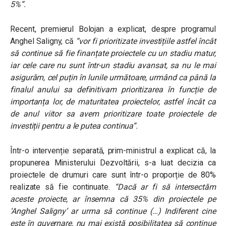
5%”.
Recent, premierul Bolojan a explicat, despre
programul
Anghel Saligny, că
“vor fi prioritizate investițiile astfel încât
să continue să fie finanțate proiectele cu un stadiu matur,
iar cele care nu sunt într-un stadiu avansat, sa nu le mai
asigurăm, cel puțin în lunile următoare, urmând ca până la
finalul anului sa definitivam prioritizarea în funcție de
importanța lor, de maturitatea proiectelor, astfel încât ca
de anul viitor sa avem prioritizare toate proiectele de
investiții pentru a le putea continua”.
Într-o intervenție separată, prim-ministrul a explicat că, l
a
propunerea Ministerului Dezvoltării, s-a luat decizia ca
proiectele de drumuri care sunt într-o proporție de 80%
realizate să fie continuate.
“
Dacă ar fi să intersectăm
aceste proiecte, ar însemna că 35% din proiectele pe
‘Anghel Saligny’ ar urma să continue (…)
Indiferent cine
este în guvernare, nu mai există posibilitatea să continue