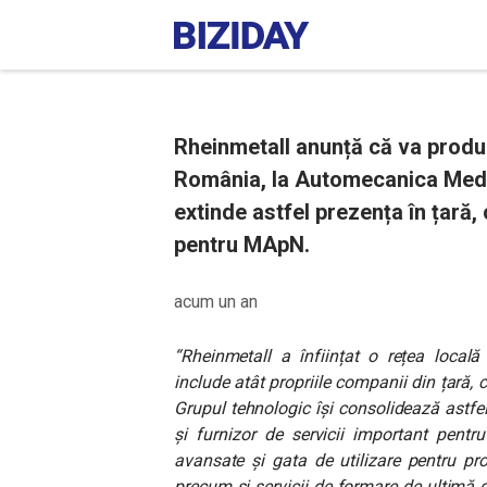
Rheinmetall anunță că va produ
România, la Automecanica Medi
extinde astfel prezența în țară, 
pentru MApN.
acum un an
“Rheinmetall a înființat o rețea local
include atât propriile companii din țară, c
Grupul tehnologic își consolidează astfe
și furnizor de servicii important pentr
avansate și gata de utilizare pentru pro
precum și servicii de formare de ultimă 