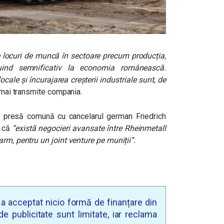
e locuri de muncă în sectoare precum producția,
ribuind semnificativ la economia românească.
cale și încurajarea creșterii industriale sunt, de
 mai transmite compania.
 de presă comună cu cancelarul german Friedrich
t că
“există negocieri avansate între Rheinmetall
rm, pentru un joint venture pe muniții”.
u a acceptat nicio formă de finanțare din
e publicitate sunt limitate, iar reclama