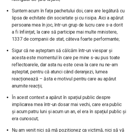
Suntem acum în fața pachetului doi, care are legătură cu
lipsa de echitate din societate și cu risipa. Aici a apărut
persoana mea în joc, într-un grup de lucru
care s-a dorit
a fi înființat, la care să participe mai multe ministere,
1337 de companii de stat, câteva foarte performante;
Sigur că ne așteptam să călcăm într-un viespar și
acesta este momentul în care pe mine s-au pus toate
reflectoarele, dar asta nu este ceva la care nu ne-am
așteptat,
pentru că atunci când deranjezi, lumea
reacționează – ăsta e motivul pentru care au apărut
anumite reacții
;
În acest context a apărut în spațiul public despre
implicarea mea într-un dosar mai vechi, care era public
și acum patru luni și acum un an, el era în spațiul public și
era cunoscut;
Nu am venit nici să mă poziționez ca victimă, nici să vă