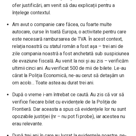
ofer justificări, am venit să dau explicații pentru a
înțelege contextul.
Am avut o companie care făcea, cu foarte multe
autocare, curse în toată Europa, o activitate pentru care
este necesară rambursarea de TVA. În acest context,
relația noastră cu statul român a fost așa – trei ani de
zile compania noastră a fost anchetată sub suspiciunea
de evaziune fiscală. Au venit la noi și au zis – verificăm
ultimii cinci ani. Au verificat 500 de mii de bilete. Le-au
cărat la Poliția Economică, ne-au cerut să detașăm un
om acolo… Toate astea au durat trei ani.
După o vreme i-am întrebat ce caută. Au zis că vor să
verifice fiecare bilet cu evidențele de la Poliția de
Frontieră. Dar aceasta a spus că evidențele lor nu sunt
opozabile justiției (nr – nu pot fi probe), iar acestea nu
erau relevante.
După trei ani în care au lucrat la evidențele noastre, ne-