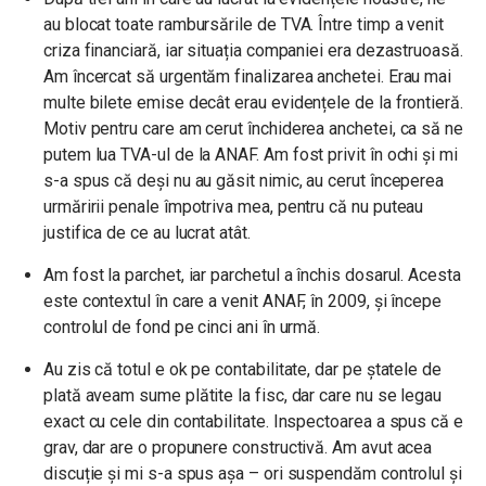
au blocat toate rambursările de TVA. Între timp a venit
criza financiară, iar situația companiei era dezastruoasă.
Am încercat să urgentăm finalizarea anchetei. Erau mai
multe bilete emise decât erau evidențele de la frontieră.
Motiv pentru care am cerut închiderea anchetei, ca să ne
putem lua TVA-ul de la ANAF. Am fost privit în ochi și mi
s-a spus că deși nu au găsit nimic, au cerut începerea
urmăririi penale împotriva mea, pentru că nu puteau
justifica de ce au lucrat atât.
Am fost la parchet, iar parchetul a închis dosarul. Acesta
este contextul în care a venit ANAF, în 2009, și începe
controlul de fond pe cinci ani în urmă.
Au zis că totul e ok pe contabilitate, dar pe ștatele de
plată aveam sume plătite la fisc, dar care nu se legau
exact cu cele din contabilitate. Inspectoarea a spus că e
grav, dar are o propunere constructivă. Am avut acea
discuție și mi s-a spus așa – ori suspendăm controlul și