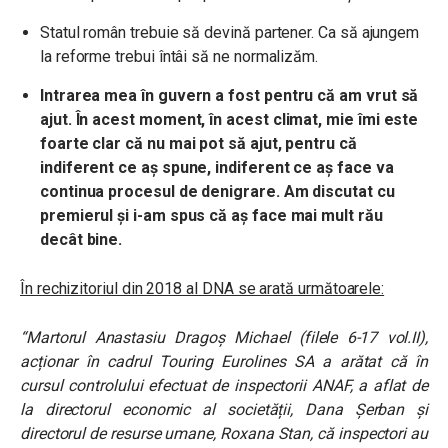
Statul român trebuie să devină partener. Ca să ajungem
la reforme trebui întâi să ne normalizăm.
Intrarea mea în guvern a fost pentru că am vrut să
ajut. În acest moment, în acest climat, mie îmi este
foarte clar că nu mai pot să ajut, pentru că
indiferent ce aș spune, indiferent ce aș face va
continua procesul de denigrare. Am discutat cu
premierul și i-am spus că aș face mai mult rău
decât bine.
În rechizitoriul din 2018 al DNA se arată următoarele:
“Martorul Anastasiu Dragoș Michael (filele 6-17 vol.II),
acționar în cadrul Touring Eurolines SA a arătat că în
cursul controlului efectuat de inspectorii ANAF, a aflat de
la directorul economic al societății, Dana Șerban și
directorul de resurse umane, Roxana Stan, că inspectori au