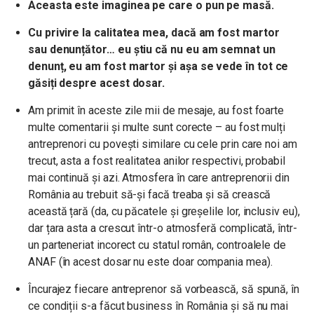
Aceasta este imaginea pe care o pun pe masă.
Cu privire la calitatea mea, dacă am fost martor
sau denunțător… eu știu că nu eu am semnat un
denunț, eu am fost martor și așa se vede în tot ce
găsiți despre acest dosar.
Am primit în aceste zile mii de mesaje, au fost foarte
multe comentarii și multe sunt corecte – au fost mulți
antreprenori cu povești similare cu cele prin care noi am
trecut, asta a fost realitatea anilor respectivi, probabil
mai continuă și azi. Atmosfera în care antreprenorii din
România au trebuit să-și facă treaba și să crească
această țară (da, cu păcatele și greșelile lor, inclusiv eu),
dar țara asta a crescut într-o atmosferă complicată, într-
un parteneriat incorect cu statul român, controalele de
ANAF (în acest dosar nu este doar compania mea).
Încurajez fiecare antreprenor să vorbească, să spună, în
ce condiții s-a făcut business în România și să nu mai