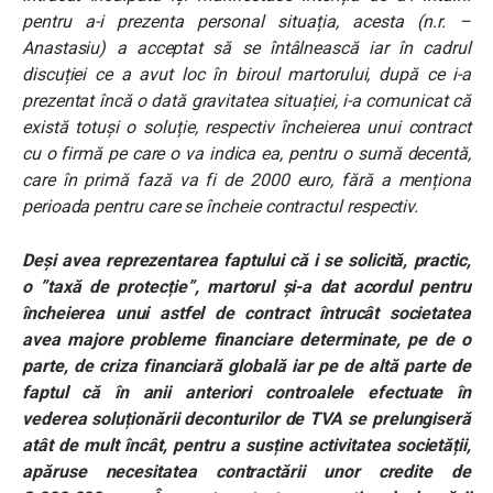
pentru a-i prezenta personal situația, acesta (n.r. –
Anastasiu) a acceptat să se întâlnească iar în cadrul
discuției ce a avut loc în biroul martorului, după ce i-a
prezentat încă o dată gravitatea situației, i-a comunicat că
există totuși o soluție, respectiv încheierea unui contract
cu o firmă pe care o va indica ea, pentru o sumă decentă,
care în primă fază va fi de 2000 euro, fără a menționa
perioada pentru care se încheie contractul respectiv.
Deși avea reprezentarea faptului că i se solicită, practic,
o ”taxă de protecție”, martorul și-a dat acordul pentru
încheierea unui astfel de contract întrucât societatea
avea majore probleme financiare determinate, pe de o
parte, de criza financiară globală iar pe de altă parte de
faptul că în anii anteriori controalele efectuate în
vederea soluționării deconturilor de TVA se prelungiseră
atât de mult încât, pentru a susține activitatea societății,
apăruse necesitatea contractării unor credite de