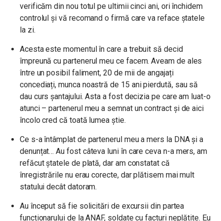
verificăm din nou totul pe ultimii cinci ani, ori închidem
controlul și vă recomand o firmă care va reface ștatele
la zi.
Acesta este momentul în care a trebuit să decid
împreună cu partenerul meu ce facem. Aveam de ales
între un posibil faliment, 20 de mii de angajați
concediați, munca noastră de 15 ani pierdută, sau să
dau curs șantajului. Asta a fost decizia pe care am luat-o
atunci – partenerul meu a semnat un contract și de aici
încolo cred că toată lumea știe.
Ce s-a întâmplat de partenerul meu a mers la DNA și a
denunțat… Au fost câteva luni în care ceva n-a mers, am
refăcut ștatele de plată, dar am constatat că
înregistrările nu erau corecte, dar plătisem mai mult
statului decât datoram.
Au început să fie solicitări de excursii din partea
funcționarului de la ANAF, soldate cu facturi neplătite. Eu