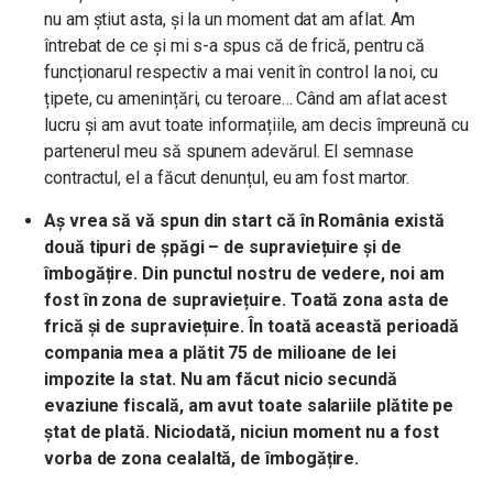
nu am știut asta, și la un moment dat am aflat. Am
întrebat de ce și mi s-a spus că de frică, pentru că
funcționarul respectiv a mai venit în control la noi, cu
țipete, cu amenințări, cu teroare… Când am aflat acest
lucru și am avut toate informațiile, am decis împreună cu
partenerul meu să spunem adevărul. El semnase
contractul, el a făcut denunțul, eu am fost martor.
Aș vrea să vă spun din start că în România există
două tipuri de șpăgi – de supraviețuire și de
îmbogățire. Din punctul nostru de vedere, noi am
fost în zona de supraviețuire. Toată zona asta de
frică și de supraviețuire. În toată această perioadă
compania mea a plătit 75 de milioane de lei
impozite la stat. Nu am făcut nicio secundă
evaziune fiscală, am avut toate salariile plătite pe
ștat de plată. Niciodată, niciun moment nu a fost
vorba de zona cealaltă, de îmbogățire.