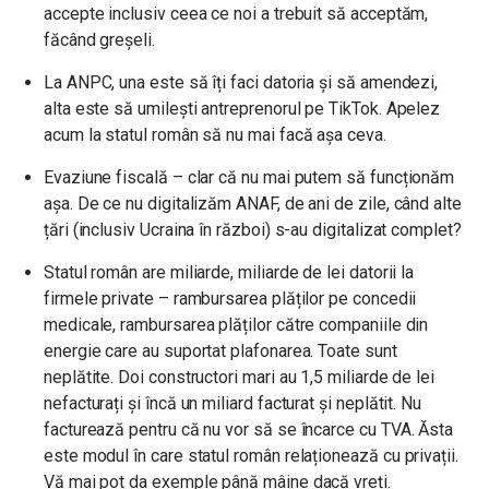
accepte inclusiv ceea ce noi a trebuit să acceptăm,
făcând greșeli.
La ANPC, una este să îți faci datoria și să amendezi,
alta este să umilești antreprenorul pe TikTok. Apelez
acum la statul român să nu mai facă așa ceva.
Evaziune fiscală – clar că nu mai putem să funcționăm
așa. De ce nu digitalizăm ANAF, de ani de zile, când alte
țări (inclusiv Ucraina în război) s-au digitalizat complet?
Statul român are miliarde, miliarde de lei datorii la
firmele private – rambursarea plăților pe concedii
medicale, rambursarea plăților către companiile din
energie care au suportat plafonarea. Toate sunt
neplătite. Doi constructori mari au 1,5 miliarde de lei
nefacturați și încă un miliard facturat și neplătit. Nu
facturează pentru că nu vor să se încarce cu TVA. Ăsta
este modul în care statul român relaționează cu privații.
Vă mai pot da exemple până mâine dacă vreți.