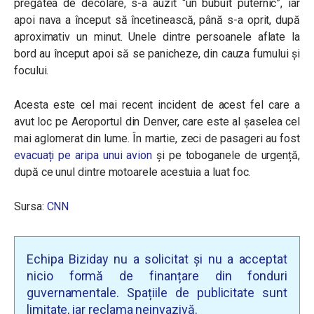
pregătea de decolare, s-a auzit “un bubuit puternic”, iar
apoi nava a început să încetinească, până s-a oprit, după
aproximativ un minut. Unele dintre persoanele aflate la
bord au început apoi să se panicheze, din cauza fumului și
focului.
Acesta este cel mai recent incident de acest fel care a
avut loc pe Aeroportul din Denver, care este al șaselea cel
mai aglomerat din lume. În martie, zeci de pasageri au fost
evacuați pe aripa unui avion
și pe toboganele de urgență,
după ce unul dintre motoarele acestuia a luat foc.
Sursa:
CNN
Echipa Biziday nu a solicitat și nu a acceptat
nicio formă de finanțare din fonduri
guvernamentale. Spațiile de publicitate sunt
limitate, iar reclama neinvazivă.