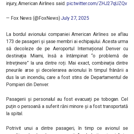
injury, American Airlines said.
pic.twitter.com/ZHJ27qUZQv
— Fox News (@FoxNews)
July 27, 2025
La bordul avionului companiei American Airlines se aflau
173 de pasageri și șase membri ai echipajului. Acesta urma
să decoleze de pe Aeroportul Internațional Denver cu
destinația Miami, însă a întâmpinat “o problemă de
întreținere” la una dintre roți. Mai exact, combinația dintre
pneurile arse și decelerarea avionului în timpul frânării a
dus la un incendiu, care a fost stins de Departamentul de
Pompieri din Denver.
Pasagerii și personalul au fost evacuați pe tobogan. Cel
puțin o persoană a suferit răni minore și a fost transportată
la spital.
Potrivit unui a dintre pasageri, în timp ce avionul se