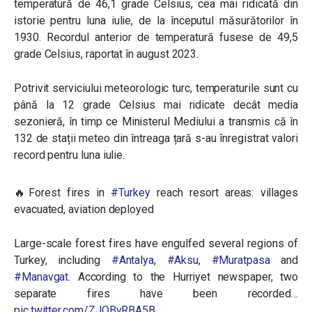
temperatură de 46,1 grade Celsius, cea mai ridicată din
istorie pentru luna iulie, de la începutul măsurătorilor în
1930. Recordul anterior de temperatură fusese de 49,5
grade Celsius, raportat în august 2023.
Potrivit serviciului meteorologic turc, temperaturile sunt cu
până la 12 grade Celsius mai ridicate decât media
sezonieră, în timp ce Ministerul Mediului a transmis că în
132 de stații meteo din întreaga țară s-au înregistrat valori
record pentru luna iulie.
🔥Forest fires in
#Turkey
reach resort areas: villages
evacuated, aviation deployed
Large-scale forest fires have engulfed several regions of
Turkey, including
#Antalya
,
#Aksu
,
#Muratpasa
and
#Manavgat
. According to the Hurriyet newspaper, two
separate fires have been recorded…
pic.twitter.com/ZJOByRBA5B