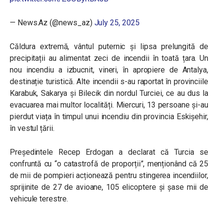
— News.Az (@news_az)
July 25, 2025
Căldura extremă, vântul puternic și lipsa prelungită de
precipitații au alimentat zeci de incendii în toată țara. Un
nou incendiu a izbucnit, vineri, în apropiere de Antalya,
destinație turistică. Alte incendii s-au raportat în provinciile
Karabuk, Sakarya și Bilecik din nordul Turciei, ce au dus la
evacuarea mai multor localități. Miercuri, 13 persoane și-au
pierdut viața în timpul unui incendiu din provincia Eskişehir,
în vestul țării.
Președintele Recep Erdogan a declarat că Turcia se
confruntă cu “o catastrofă de proporții”, menționând că 25
de mii de pompieri acționează pentru stingerea incendiilor,
sprijinite de 27 de avioane, 105 elicoptere și șase mii de
vehicule terestre.