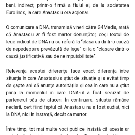
bani, indirect, printr-o firmă a fiului ei, de la societatea
Eurolines, la care Anastasiu era acționar.
O comunicare a DNA, transmisă vineri către G4Media, arată
că Anastasiu ar fi fost martor denunțător, deși textul de
lege indicat de DNA nu se referă la “clasarea dintr-
o cauză
de nepedepsire prevăzută de lege” ci la o “clasare dintr-o
cauză justificativă sau de neimputabilitate”
.
Relevanța acestei diferențe face exact diferența între
situația în care Anastasiu a știut de situație și a evitat timp
de șapte ani să anunțe autoritățile și cea în care nu a știut
până la momentul în care DNA-ul a fost sesizat de
partenerul său de afaceri. În continuare, situația rămâne
neclară, cert fiind faptul că Anastasiu nu a fost audiat, nici
la DNA, nici în instanță, decât ca martor.
Între timp, tot mai multe voci publice insistă că acesta ar