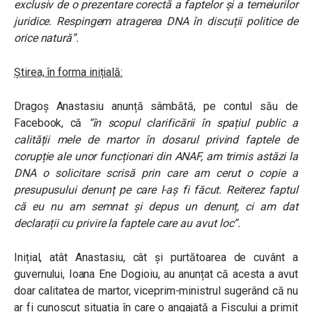
exclusiv de o prezentare corectă a faptelor și a temeiurilor
juridice. Respingem atragerea DNA în discuții politice de
orice natură”.
Știrea, în forma inițială:
Dragoș Anastasiu anunță sâmbătă, pe contul său de
Facebook, că
“în scopul clarificării în spațiul public a
calității mele de martor în dosarul privind faptele de
corupție ale unor funcționari din ANAF, am trimis astăzi la
DNA o solicitare scrisă prin care am cerut o copie a
presupusului denunț pe care l-aș fi făcut. Reiterez faptul
că eu nu am semnat și depus un denunț, ci am dat
declarații cu privire la faptele care au avut loc”.
Inițial, atât Anastasiu, cât și purtătoarea de cuvânt a
guvernului, Ioana Ene Dogioiu, au anunțat că acesta a avut
doar calitatea de martor, viceprim-ministrul sugerând că nu
ar fi cunoscut situația în care o angajată a Fiscului a primit