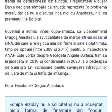
trebui să demisioneze din funcție. Președintele Nicușor
Dan a declarat sâmbătă că situația reprezintă “o problemă
mare”, dar că nu a discutat încă nici cu Anastasiu, nici cu
premierul Ilie Bolojan.
Guvernul a admis,
vineri după-amiază, că vicepremierul
Dragoş Anastasiu a avut calitatea de martor
într-un dosar al
DNA
, din care a reieșit că una din firmele sale a plătit mită,
timp de opt ani (între 2009 și 2017), pentru o inspectoare
ANAF. Este vorba despre Georgeta Angela Burlacu, trimisă
în judecată în 2018 și condamnată în 2023
la o pedeapsă
de
5 ani și 2 luni închisoare,
pentru săvârșirea infracțiunilor
de
luare de mită și trafic de influență.
Foto: Facebook/Dragos Anastasiu
Echipa Biziday nu a solicitat și nu a acceptat
nicio formă de finanțare din fonduri