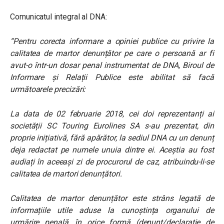
Comunicatul integral al DNA:
“Pentru corecta informare a opiniei publice cu privire la
calitatea de martor denunțător pe care o persoană ar fi
avut-o într-un dosar penal instrumentat de DNA, Biroul de
Informare și Relații Publice este abilitat să facă
următoarele precizări:
La data de 02 februarie 2018, cei doi reprezentanți ai
societății SC Touring Eurolines SA s-au prezentat, din
proprie inițiativă, fără apărător, la sediul DNA cu un denunț
deja redactat pe numele unuia dintre ei. Aceștia au fost
audiați în aceeași zi de procurorul de caz, atribuindu-li-se
calitatea de martori denunțători.
Calitatea de martor denunțător este strâns legată de
informațiile utile aduse la cunoștința organului de
urmărire penală, în orice formă (denunț/declarație de