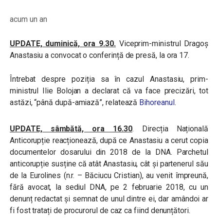
acum un an
UPDATE, duminică, ora 9.30.
Viceprim-ministrul Dragoș
Anastasiu a convocat o conferință de presă, la ora 17.
Întrebat despre poziția sa în cazul Anastasiu, prim-
ministrul Ilie Bolojan a declarat că va face precizări, tot
astăzi, “până după-amiază”, relatează
Bihoreanul
.
UPDATE, sâmbătă, ora 16.30
. Direcția Națională
Anticorupție reacționează, după ce Anastasiu a cerut copia
documentelor dosarului din 2018 de la DNA. Parchetul
anticorupție susține că atât Anastasiu, cât și partenerul său
de la Eurolines (n.r. – Băciucu Cristian), au venit împreună,
fără avocat, la sediul DNA, pe 2 februarie 2018, cu un
denunț redactat și semnat de unul dintre ei, dar amândoi ar
fi fost tratați de procurorul de caz ca fiind denunțători.