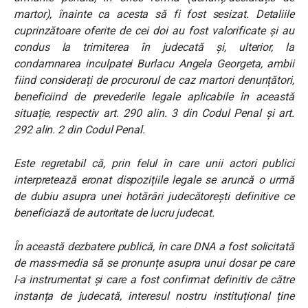
martor), înainte ca acesta să fi fost sesizat. Detaliile
cuprinzătoare oferite de cei doi au fost valorificate și au
condus la trimiterea în judecată și, ulterior, la
condamnarea inculpatei Burlacu Angela Georgeta, ambii
fiind considerați de procurorul de caz martori denunțători,
beneficiind de prevederile legale aplicabile în această
situație, respectiv art. 290 alin. 3 din Codul Penal și art.
292 alin. 2 din Codul Penal.
Este regretabil că, prin felul în care unii actori publici
interpretează eronat dispozițiile legale se aruncă o urmă
de dubiu asupra unei hotărâri judecătorești definitive ce
beneficiază de autoritate de lucru judecat.
În această dezbatere publică, în care DNA a fost solicitată
de mass-media să se pronunțe asupra unui dosar pe care
l-a instrumentat și care a fost confirmat definitiv de către
instanța de judecată, interesul nostru instituțional ține