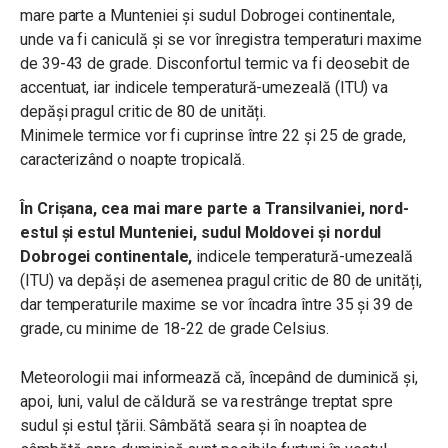
mare parte a Munteniei și sudul Dobrogei continentale,
unde va fi caniculă și se vor înregistra temperaturi maxime
de 39-43 de grade. Disconfortul termic va fi deosebit de
accentuat, iar indicele temperatură-umezeală (ITU) va
depăși pragul critic de 80 de unități.
Minimele termice vor fi cuprinse între 22 și 25 de grade,
caracterizând o noapte tropicală.
În Crișana, cea mai mare parte a Transilvaniei, nord-
estul și estul Munteniei, sudul Moldovei și nordul
Dobrogei continentale,
indicele temperatură-umezeală
(ITU) va depăși de asemenea pragul critic de 80 de unități,
dar temperaturile maxime se vor încadra între 35 și 39 de
grade, cu minime de 18-22 de grade Celsius.
Meteorologii mai informează că, începând de duminică și,
apoi, luni, valul de căldură se va restrânge treptat spre
sudul și estul țării.
Sâmbătă seara și în noaptea de