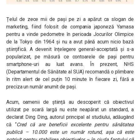
Țelul de zece mii de pași pe zi a apărut ca slogan de
marketing, fiind folosit de compania japoneză Yamasa
pentru a vinde pedometre în perioada Jocurilor Olimpice
de la Tokyo din 1964 și nu a avut până acum nicio bază
științifică. A devenit înțelegere general-acceptată și s-a
popularizat, pe măsură ce contoarele de pași pentru
smartphone-uri au luat avans. În prezent, NHS
(Departamentul de Sănătate al SUA) recomandă o plimbare
în ritm alert de cel puțin 10 minute în fiecare zi, fără a
preciza un număr anumit de pași.
Acum, oamenii de știință au descoperit că obiectivul
utilizat pe scară largă nu este neapărat un standard, a
declarat Ding Ding, autorul principal al studiului, adăugând
că “
Cred că are beneficii excelente pentru sănătatea
publică – 10.000 este un număr rotund, așa că este
potrivit pentru stabilirea obiectivelor – în ciuda faptului că