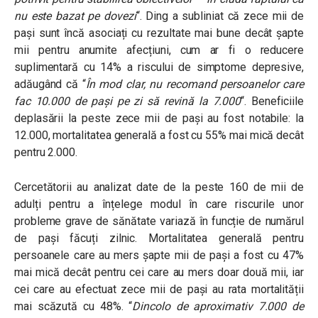
nu este bazat pe dovezi
“. Ding a subliniat că zece mii de
pași sunt încă asociați cu rezultate mai bune decât șapte
mii pentru anumite afecțiuni, cum ar fi o reducere
suplimentară cu 14% a riscului de simptome depresive,
adăugând că “
În mod clar, nu recomand persoanelor care
fac 10.000 de pași pe zi să revină la 7.000
“. Beneficiile
deplasării la peste zece mii de pași au fost notabile: la
12.000, mortalitatea generală a fost cu 55% mai mică decât
pentru 2.000.
Cercetătorii au analizat date de la peste 160 de mii de
adulți pentru a înțelege modul în care riscurile unor
probleme grave de sănătate variază în funcție de numărul
de pași făcuți zilnic. Mortalitatea generală pentru
persoanele care au mers șapte mii de pași a fost cu 47%
mai mică decât pentru cei care au mers doar două mii, iar
cei care au efectuat zece mii de pași au rata mortalității
mai scăzută cu 48%. “
Dincolo de aproximativ 7.000 de