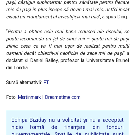
pași, câștigul suplimentar pentru sănătate pentru fiecare
mie de pași în plus începe să devină mai mic, astfel încât
există un «randament al investiției» mai mic
“, a spus Ding.
“
Pentru a obține cele mai bune reduceri ale riscului, se
poate recomanda un țel de cinci mii – șapte mii de pași
zilnic, ceea ce va fi mai ușor de realizat pentru mulți
oameni decât obiectivul neoficial de zece mii de pași
” a
declarat și Daniel Bailey, profesor la Universitatea Brunel
din Londra.
Sursă alternativă:
FT
Foto:
Martinmark
|
Dreamstime.com
Echipa Biziday nu a solicitat și nu a acceptat
nicio formă de finanțare din fonduri
guvernamentale. Spațiile de publicitate sunt