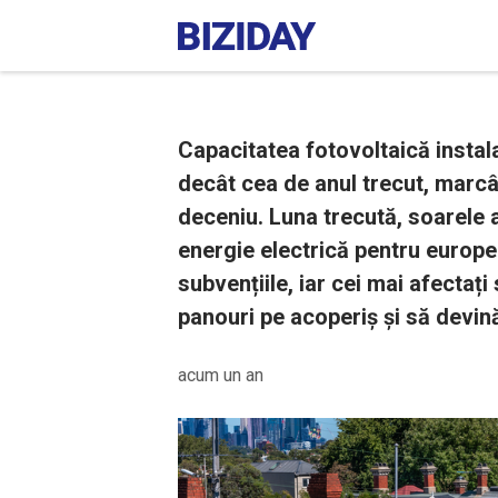
Capacitatea fotovoltaică instala
decât cea de anul trecut, marcâ
deceniu. Luna trecută, soarele 
energie electrică pentru europe
subvențiile, iar cei mai afectaț
panouri pe acoperiș și să devin
acum un an