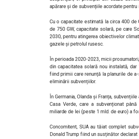
apărare și de subvențiile acordate pentru i
Cu o capacitate estimată la circa 400 de G
de 750 GW, capacitate solară, pe care S
2030, pentru atingerea obiectivelor clima
gazele și petrolul rusesc.
În perioada 2020-2023, micii prosumatori,
din capacitatea solară nou instalată, da
fiind primii care renunță la planurile de a
eliminării subvențiilor.
În Germania, Olanda și Franța, subvențiile
Casa Verde, care a subvenționat până 
miliarde de lei (peste 1 mld. de euro) a 
Concomitent, SUA au tăiat complet subven
Donald Trump fiind un susținător declarat a