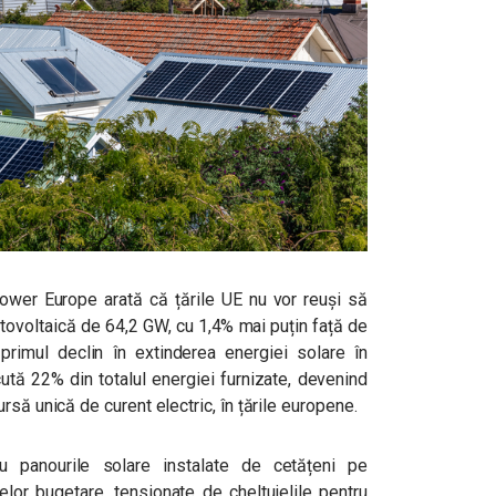
rPower Europe arată că țările UE nu vor reuși să
otovoltaică de 64,2 GW, cu 1,4% mai puțin față de
 primul declin în extinderea energiei solare în
ută 22% din totalul energiei furnizate, devenind
rsă unică de curent electric, în țările europene.
u panourile solare instalate de cetățeni pe
telor bugetare, tensionate de cheltuielile pentru