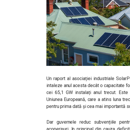
Un raport al asociației industriale Sola
intaleze anul acesta decât o capacitate f
cei 65,1 GW instalați anul trecut. Este
Uniunea Europeană, care a atins luna trec
pentru prima dată și cea mai importantă su
Dar guvernele reduc subvențiile pentr
acoperișuri, în principal din cauza defici