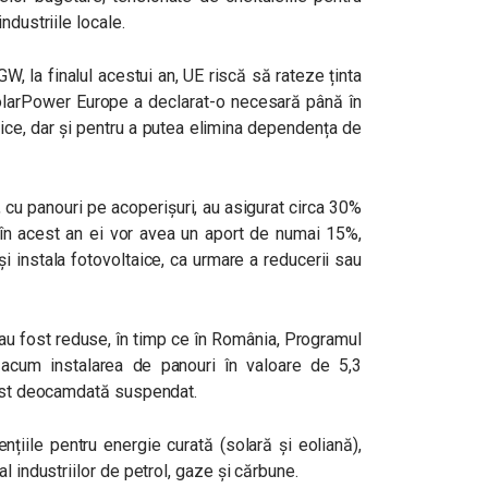
ndustriile locale.
W, la finalul acestui an, UE riscă să rateze ținta
olarPower Europe a declarat-o necesară până în
tice, dar și pentru a putea elimina dependența de
 cu panouri pe acoperișuri, au asigurat circa 30%
r în acest an ei vor avea un aport de numai 15%,
-și instala fotovoltaice, ca urmare a reducerii sau
 au fost reduse, în timp ce în România, Programul
acum instalarea de panouri în valoare de 5,3
fost deocamdată suspendat.
țiile pentru energie curată (solară și eoliană),
l industriilor de petrol, gaze și cărbune.