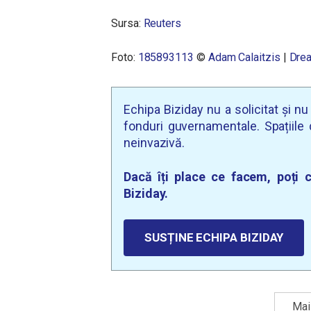
Sursa:
Reuters
Foto:
185893113
©
Adam Calaitzis
|
Dre
Echipa Biziday nu a solicitat și n
fonduri guvernamentale. Spațiile d
neinvazivă.
Dacă îți place ce facem, poți c
Biziday.
SUSȚINE ECHIPA BIZIDAY
Mai 