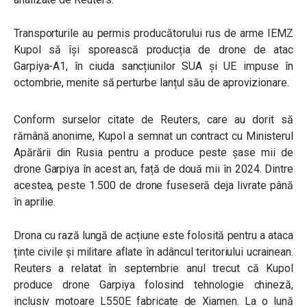
Transporturile au permis producătorului rus de arme IEMZ
Kupol să își sporească producția de drone de atac
Garpiya-A1, în ciuda sancțiunilor SUA și UE impuse în
octombrie, menite să perturbe lanțul său de aprovizionare.
Conform surselor citate de Reuters, care au dorit să
rămână anonime, Kupol a semnat un contract cu Ministerul
Apărării din Rusia pentru a produce peste șase mii de
drone Garpiya în acest an, față de două mii în 2024. Dintre
acestea, peste 1.500 de drone fuseseră deja livrate până
în aprilie.
Drona cu rază lungă de acțiune este folosită pentru a ataca
ținte civile și militare aflate în adâncul teritoriului ucrainean.
Reuters a relatat în septembrie anul trecut că Kupol
produce drone Garpiya folosind tehnologie chineză,
inclusiv motoare L550E fabricate de Xiamen. La o lună