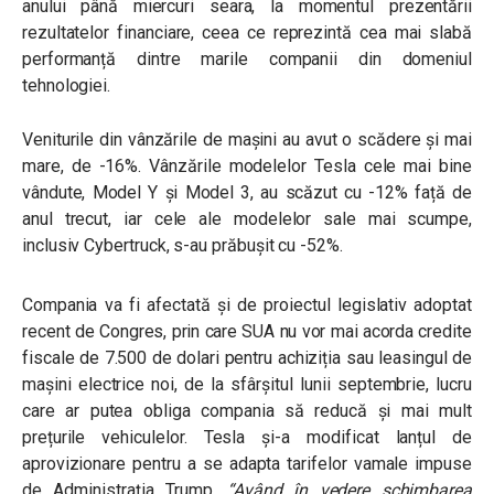
anului până miercuri seara, la momentul prezentării
rezultatelor financiare, ceea ce reprezintă cea mai slabă
performanță dintre marile companii din domeniul
tehnologiei.
Veniturile din vânzările de mașini au avut o scădere și mai
mare, de -16%. Vânzările modelelor Tesla cele mai bine
vândute, Model Y și Model 3, au scăzut cu -12% față de
anul trecut, iar cele ale modelelor sale mai scumpe,
inclusiv Cybertruck, s-au prăbușit cu -52%.
Compania va fi afectată și de proiectul legislativ adoptat
recent de Congres, prin care SUA nu vor mai acorda credite
fiscale de 7.500 de dolari pentru achiziția sau leasingul de
mașini electrice noi, de la sfârșitul lunii septembrie, lucru
care ar putea obliga compania să reducă și mai mult
prețurile vehiculelor. Tesla și-a modificat lanțul de
aprovizionare pentru a se adapta tarifelor vamale impuse
de Administrația Trump.
“Având în vedere schimbarea