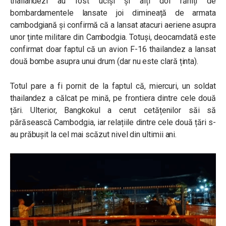
thailandezi au fost uciși și alți doi răniți de
bombardamentele lansate joi dimineață de armata
cambodgiană și confirmă că a lansat atacuri aeriene asupra
unor ținte militare din Cambodgia. Totuși, deocamdată este
confirmat doar faptul că un avion F-16 thailandez a lansat
două bombe asupra unui drum (dar nu este clară ținta).
Totul pare a fi pornit de la faptul că, miercuri, un soldat
thailandez a călcat pe mină, pe frontiera dintre cele două
țări. Ulterior, Bangkokul a cerut cetățenilor săi să
părăsească Cambodgia, iar relațiile dintre cele două țări s-
au prăbușit la cel mai scăzut nivel din ultimii ani.