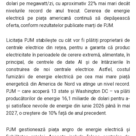
dolari pe megawatt/zi, cu aproximativ 22% mai mari decât
nivelurile record de anul trecut. Cererea de energie
electrică pe piața americană continuă să depășească
oferta, conform rezultatelor publicate marți de PJM.
Licitația PJM stabilește cu cât vor fi plătiți proprietarii de
centrale electrice din rețea, pentru a garanta că produc
electricitate în perioadele de cerere extremă, alimentate, în
principal, de centrele de date AI și de întârzierile în
construirea de noi centrale electrice. Astfel, costul
furnizării de energie electrică pe cea mai mare piață
energetică din America de Nord va atinge un nivel record.
PJM – care acoperă 13 state și Washington DC – va plăti
producătorilor de energie 16,1 miliarde de dolari pentru a-
și satisface nevoile de energie din iunie 2026 până în mai
2027, o creștere de 10% față de anul precedent.
PJM gestionează piața angro de energie electrică și