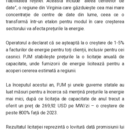
fiabilitatea rețelei. Aceasta include “aleea centrelor de
date”, o regiune din Virginia care găzduiește cea mai mare
concentrație de centre de date din lume, ceea ce o
transformă într-un etalon pentru modul în care creșterea
sectorului va afecta prețurile la energie.
Operatorul a declarat că se așteaptă la o creștere de 1-5%
a facturilor de energie pentru toți clienții, inclusiv pentru cei
casnici. PJM stabilește prețurile la o licitație anuală de
capacitate, unde furnizorii de energie licitează pentru a
acoperi cererea estimată a regiunii.
La începutul acestui an, PJM și unele guverne statale au
luat măsuri pentru a încerca să mențină prețurile la energie
mai mici, după ce licitația de capacitate de anul trecut a
oferit un preț de 269,92 USD pe MW/zi – o creștere de
peste 800% față de 2023.
Rezultatul licitației reprezintă o lovitură dată promisiunii lui