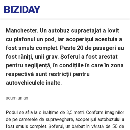
Manchester. Un autobuz supraetajat a lovit
cu plafonul un pod, iar acoperișul acestuia a
fost smuls complet. Peste 20 de pasageri au
fost răniți, unii grav. Șoferul a fost arestat
pentru neglijență, în condițiile în care în zona
respectivă sunt restricții pentru
autovehiculele înalte.
acum un an
Podul se afla la o înălțime de 3,5 metri. Conform imaginilor
de pe camerele de supraveghere, acoperișul autobuzului a
fost smuls complet. Șoferul, un bărbat în vârstă de 50 de