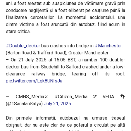
ani, a fost arestat sub suspiciunea de vătămare gravă prin
conducere neglijentă și a fost eliberat pe cauțiune până la
finalizarea cercetărilor. La momentul accidentului, una
dintre victime a fost aruncată din autobuz, fiind acum în
stare critică.
#Double_decker
bus crashes into bridge in
#Manchester
.
(Barton Road & Trafford Road), Greater Manchester
– On 21 July 2025 at 15:05 BST, a number 100 double-
decker bus from Shudehill to Salford crashed under a low-
clearance railway bridge, tearing off its roof.
pic.twitter.com/Lgk8UNIsJu
— CMNS_Media⚔️ #Citizen_Media🏹VEDA 👣
(@1SanatanSatya)
July 21, 2025
Din primele informații, autobuzul nu urmase traseul
obișnuit, dar nu este clar de ce șoferul a circulat pe altă