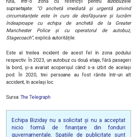
rută, într-o zonă cu restricții pentru autobuzele
supraetajate:
“O anchetă imediată și urgentă privind
circumstanțele este în curs de desfășurare și lucrăm
îndeaproape cu echipa de anchetă de la Greater
Manchester Police și cu operatorul de autobuz,
Stagecoach”
,
explică autoritățile.
Este al treilea incident de acest fel în zona podului
respectiv. În 2023, un autobuz cu două etaje, fără pasageri
la bord, și-a avariat acoperișul când s-a izbit de același
pod. În 2020, trei persoane au fost rănite
într-un alt
accident, în același loc.
Sursa:
The Telegraph
Echipa Biziday nu a solicitat și nu a acceptat
nicio formă de finanțare din fonduri
guvernamentale. Spațiile de publicitate sunt