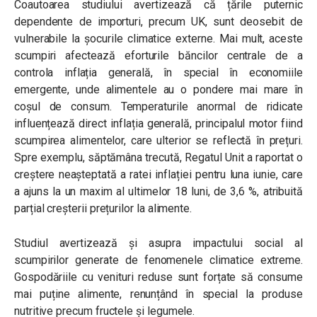
Coautoarea studiului avertizează că țările puternic
dependente de importuri, precum UK, sunt deosebit de
vulnerabile la șocurile climatice externe. Mai mult, aceste
scumpiri afectează eforturile băncilor centrale de a
controla inflația generală, în special în economiile
emergente, unde alimentele au o pondere mai mare în
coșul de consum. Temperaturile anormal de ridicate
influențează direct inflația generală, principalul motor fiind
scumpirea alimentelor, care ulterior se reflectă în prețuri.
Spre exemplu, săptămâna trecută, Regatul Unit a raportat o
creștere neașteptată a ratei inflației pentru luna iunie, care
a ajuns la un maxim al ultimelor 18 luni, de 3,6 %, atribuită
parțial creșterii prețurilor la alimente.
Studiul avertizează și asupra impactului social al
scumpirilor generate de fenomenele climatice extreme.
Gospodăriile cu venituri reduse sunt forțate să consume
mai puține alimente, renunțând în special la produse
nutritive precum fructele și legumele.