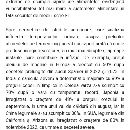
extreme de scumpiri rapide ale alimentelor, evidențiind
vulnerabilitatea tot mai mare a sistemelor alimentare în
fața șocurilor de mediu, scrie FT.
Spre deosebire de studiile anterioare, care analizau
influența temperaturilor ridicate asupra prețurilor
alimentelor pe termen lung, acest nou raport arată că unele
produse înregistrează creșteri mult mai abrupte și aproape
instante, care contribuie la inflație. De exemplu, prețul
uleiului de măsline în Europa a crescut cu 50% după
secetele prelungite din sudul Spaniei în 2022 și 2023. În
India, o caniculă severă a determinat o majorare cu 89% a
prețului cepei, în timp ce în Coreea varza s-a scumpit cu
70% după o vară cu temperaturi record. Japonia a
înregistrat o creștere de 48% a prețului orezului în
septembrie, în urma unui val de căldură din august, iar în
China legumele s-au scumpit cu 30%. În SUA, legumele din
California și Arizona au înregistrat o creștere de 80% în
noiembrie 2022, ca urmare a secetei severe.