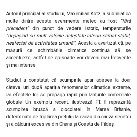
Autorul principal al studiului, Maximilian Kotz, a subliniat că
multe dintre aceste evenimente meteo au fost
“fără
precedent“
din punct de vedere istoric, temperaturile
“depășind cu mult valorile așteptate într-un climat stabil,
neafectat de activitatea umană”
.
Acesta a avertizat că, pe
măsură ce schimbările climatice continuă să se
accentueze, astfel de episoade vor deveni mai frecvente
și mai intense.
Studiul a constatat că scumpirile apar adesea la doar
câteva luni după apariția fenomenelor climatice extreme,
iar efectele lor se propagă rapid prin lanțurile comerciale
globale. Un exemplu recent, ilustrează FT, îl reprezintă
scumpirea bruscă a ciocolatei în Marea Britanie,
determinată de triplarea prețului la cacao din cauza secetei
și a căldurii excesive din Ghana și Coasta de Fildeș.