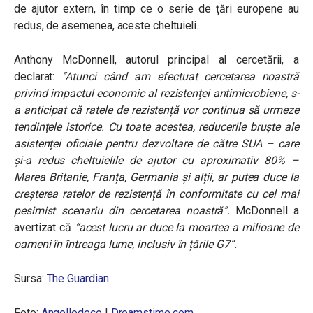
de ajutor extern, în timp ce o serie de țări europene au
redus, de asemenea, aceste cheltuieli.
Anthony McDonnell, autorul principal al cercetării, a
declarat:
“Atunci când am efectuat cercetarea noastră
privind impactul economic al rezistenței antimicrobiene, s-
a anticipat că ratele de rezistență vor continua să urmeze
tendințele istorice. Cu toate acestea, reducerile bruște ale
asistenței oficiale pentru dezvoltare de către SUA – care
și-a redus cheltuielile de ajutor cu aproximativ 80% –
Marea Britanie, Franța, Germania și alții, ar putea duce la
creșterea ratelor de rezistență în conformitate cu cel mai
pesimist scenariu din cercetarea noastră”.
McDonnell a
avertizat că
“acest lucru ar duce la moartea a milioane de
oameni în întreaga lume, inclusiv în țările G7”.
Sursa:
The Guardian
Foto:
Angellodeco
|
Dreamstime.com