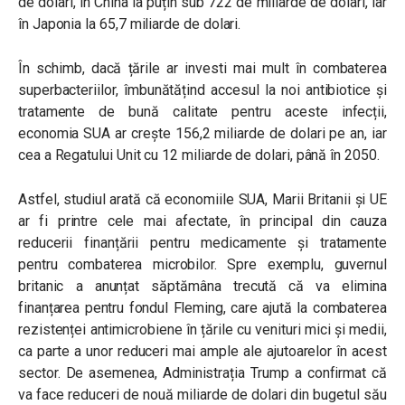
de dolari, în China la puțin sub 722 de miliarde de dolari, iar
în Japonia la 65,7 miliarde de dolari.
În schimb, dacă țările ar investi mai mult în combaterea
superbacteriilor, îmbunătățind accesul la noi antibiotice și
tratamente de bună calitate pentru aceste infecții,
economia SUA ar crește 156,2 miliarde de dolari pe an, iar
cea a Regatului Unit cu 12 miliarde de dolari, până în 2050.
Astfel, studiul arată că economiile SUA, Marii Britanii și UE
ar fi printre cele mai afectate, în principal din cauza
reducerii finanțării pentru medicamente și tratamente
pentru combaterea microbilor. Spre exemplu, guvernul
britanic a anunțat săptămâna trecută că va elimina
finanțarea pentru fondul Fleming, care ajută la combaterea
rezistenței antimicrobiene în țările cu venituri mici și medii,
ca parte a unor reduceri mai ample ale ajutoarelor în acest
sector. De asemenea, Administrația Trump a confirmat că
va face reduceri de nouă miliarde de dolari din bugetul său