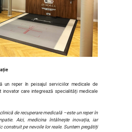
ație
 un reper în peisajul serviciilor medicale de
t inovator care integrează specialități medicale
clinică de recuperare medicală –este un reper în
atie. Aici, medicina întâlnește inovația, iar
c construit pe nevoile lor reale. Suntem pregătiți