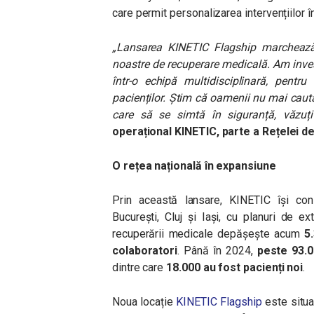
care permit personalizarea intervențiilor î
„Lansarea KINETIC Flagship marchează 
noastre de recuperare medicală. Am invest
într-o echipă multidisciplinară, pentr
pacienților. Știm că oamenii nu mai caut
care să se simtă în siguranță, văzuți 
operațional KINETIC,
parte a Rețelei 
O rețea națională în expansiune
Prin această lansare, KINETIC își con
București, Cluj și Iași, cu planuri de e
recuperării medicale depășește acum
5
colaboratori
. Până în 2024,
peste 93.0
dintre care
18.000 au fost pacienți noi
.
Noua locație
KINETIC Flagship
este situ