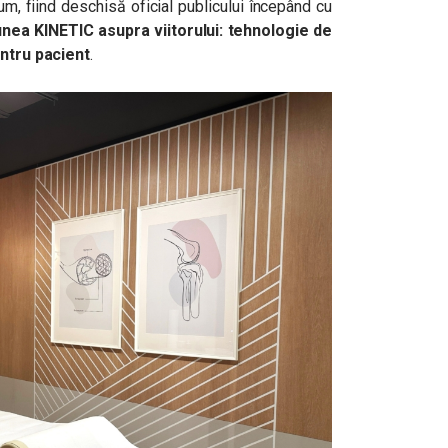
ium, fiind deschisă oficial publicului începând cu
unea KINETIC asupra viitorului: tehnologie de
entru pacient
.