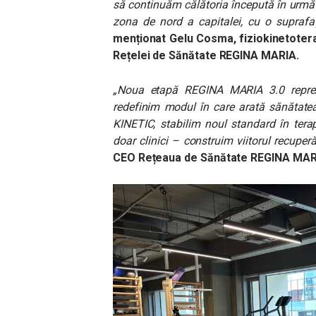
să continuăm călătoria începută în urmă 
zona de nord a capitalei, cu o supraf
menționat Gelu Cosma, fiziokinetoter
Rețelei de Sănătate REGINA MARIA.
„Noua etapă REGINA MARIA 3.0 reprezin
redefinim modul în care arată sănătatea
KINETIC, stabilim noul standard în terap
doar clinici – construim viitorul recuper
CEO Rețeaua de Sănătate REGINA MAR