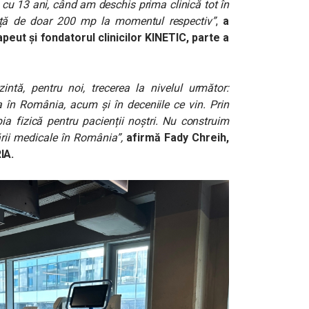
cu 13 ani, când am deschis prima clinică tot în
ață de doar 200 mp la momentul respectiv”
,
a
apeut și fondatorul
clinicilor KINETIC
, parte a
tă, pentru noi, trecerea la nivelul următor:
 în România, acum și în deceniile ce vin. Prin
ia fizică pentru pacienții noștri. Nu construim
ării medicale în România”,
afirmă Fady Chreih,
IA.