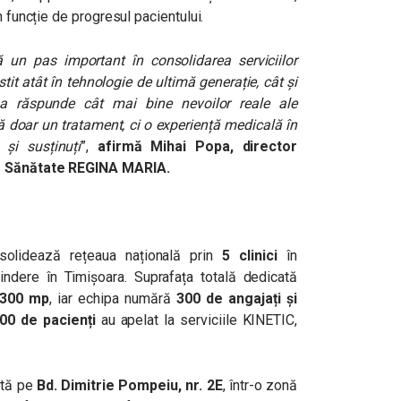
n funcție de progresul pacientului.
un pas important în consolidarea serviciilor
it atât în tehnologie de ultimă generație, cât și
u a răspunde cât mai bine nevoilor reale ale
ă doar un tratament, ci o experiență medicală în
și susținuți
”,
afirmă Mihai Popa, director
de Sănătate REGINA MARIA.
solidează rețeaua națională prin
5 clinici
în
xtindere în Timișoara. Suprafața totală dedicată
.300 mp
, iar echipa numără
300 de angajați și
00 de pacienți
au apelat la serviciile KINETIC,
ată pe
Bd. Dimitrie Pompeiu, nr. 2E
, într-o zonă