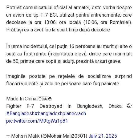
Potrivit comunicatului oficial al armatei, este vorba despre
un avion de tip F-7 BGI, utilizat pentru antrenamente, care
decolase la ora 13:06, ora locală (10:06, ora României).
Prăbușirea a avut loc la scurt timp după decolare.
În urma incidentului, cel puțin 16 persoane au murit și alte o
sută au fost rănite (majoritatea elevi), dintre care mai mult
de 50, printre care copii si adulți, prezintă arsuri grave.
Imaginile postate pe rețelele de socializare surprind
flăcări violente și zeci de persoane care fug panicate.
Made In China 🈴🈵👲
Fighter F-7 Destroyed In Bangladesh, Dhaka.🤭
#Bangladesh
#bangladeshplanecrash
pic.twitter.com/M9tgWa1p81
— Mohsin Malik (@MohsinMali20301)
July 21, 2025