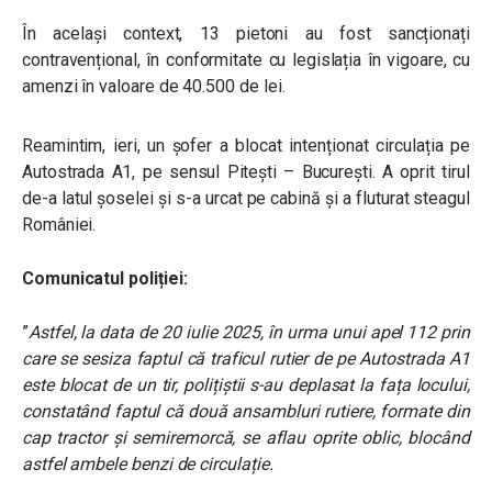
În același context, 13 pietoni au fost sancționați
contravențional, în conformitate cu legislația în vigoare, cu
amenzi în valoare de 40.500 de lei.
Reamintim, ieri,
un șofer a blocat intenționat circulația pe
Autostrada A1, pe sensul Pitești – București. A oprit tirul
de-a latul șoselei și s-a urcat pe cabină și a fluturat steagul
României.
Comunicatul poliției:
”
Astfel, la data de 20 iulie 2025, în urma unui apel 112 prin
care se sesiza faptul că traficul rutier de pe Autostrada A1
este blocat de un tir, polițiștii s-au deplasat la fața locului,
constatând faptul că două ansambluri rutiere, formate din
cap tractor și semiremorcă, se aflau oprite oblic, blocând
astfel ambele benzi de circulație.