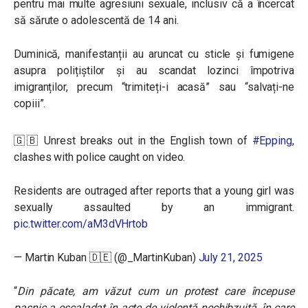
pentru mai multe agresiuni sexuale, inclusiv că a încercat
să sărute o adolescentă de 14 ani.
Duminică, manifestanții au aruncat cu sticle și fumigene
asupra polițiștilor și au scandat lozinci împotriva
imigranților, precum “trimiteți-i acasă” sau “salvați-ne
copiii”.
🇬🇧 Unrest breaks out in the English town of
#Epping
,
clashes with police caught on video.
Residents are outraged after reports that a young girl was
sexually assaulted by an immigrant.
pic.twitter.com/aM3dVHrtob
— Martin Kuban 🇩🇪 (@_MartinKuban)
July 21, 2025
“
Din păcate, am văzut cum un protest care începuse
pașnic a escaladat în acte de violență nechibzuită, în care