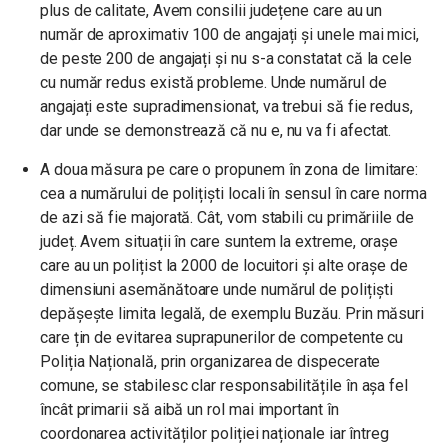
plus de calitate, Avem consilii județene care au un
număr de aproximativ 100 de angajați și unele mai mici,
de peste 200 de angajați și nu s-a constatat că la cele
cu număr redus există probleme. Unde numărul de
angajați este supradimensionat, va trebui să fie redus,
dar unde se demonstrează că nu e, nu va fi afectat.
A doua măsura pe care o propunem în zona de limitare:
cea a numărului de polițiști locali în sensul în care norma
de azi să fie majorată. Cât, vom stabili cu primăriile de
județ. Avem situații în care suntem la extreme, orașe
care au un polițist la 2000 de locuitori și alte orașe de
dimensiuni asemănătoare unde numărul de polițiști
depășește limita legală, de exemplu Buzău. Prin măsuri
care țin de evitarea suprapunerilor de competente cu
Poliția Națională, prin organizarea de dispecerate
comune, se stabilesc clar responsabilitățile în așa fel
încât primarii să aibă un rol mai important în
coordonarea activităților poliției naționale iar întreg