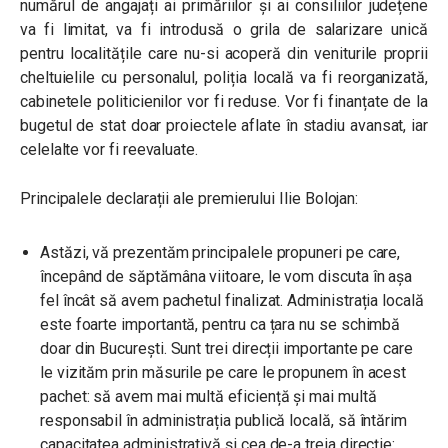
numărul de angajați ai primăriilor și ai consiliilor județene
va fi limitat, va fi introdusă o grila de salarizare unică
pentru localitățile care nu-si acoperă din veniturile proprii
cheltuielile cu personalul, poliția locală va fi reorganizată,
cabinetele politicienilor vor fi reduse. Vor fi finanțate de la
bugetul de stat doar proiectele aflate în stadiu avansat, iar
celelalte vor fi reevaluate.
Principalele declarații ale premierului Ilie Bolojan:
Astăzi, vă prezentăm principalele propuneri pe care,
începând de săptămâna viitoare, le vom discuta în așa
fel încât să avem pachetul finalizat. Administrația locală
este foarte importantă, pentru ca țara nu se schimbă
doar din București. Sunt trei direcții importante pe care
le vizităm prin măsurile pe care le propunem în acest
pachet: să avem mai multă eficiență și mai multă
responsabil în administrația publică locală, să întărim
capacitatea administrativă și cea de-a treia direcție: