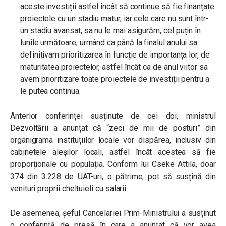
aceste investiții astfel încât să continue să fie finanțate
proiectele cu un stadiu matur, iar cele care nu sunt într-
un stadiu avansat, sa nu le mai asigurăm, cel puțin în
lunile următoare, urmând ca până la finalul anului sa
definitivam prioritizarea în funcție de importanța lor, de
maturitatea proiectelor, astfel încât ca de anul viitor sa
avem prioritizare toate proiectele de investiții pentru a
le putea continua.
Anterior conferinței susținute de cei doi, ministrul
Dezvoltării a anunțat că “zeci de mii de posturi” din
organigrama instituțiilor locale vor dispărea, inclusiv din
cabinetele aleșilor locali, astfel încât acestea să fie
proporționale cu populația. Conform lui Cseke Attila, doar
374 din 3.228 de UAT-uri, o pătrime, pot să susțină din
venituri proprii cheltuieli cu salarii.
De asemenea, șeful Cancelariei Prim-Ministrului a susținut
o conferință de presă în care a anunțat că vor avea