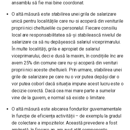
ansamblu să fie mai bine coordonat.
O altă măsură este stabilirea unei grila de salarizare
unică pentru localitățile care nu-si acoperă din veniturile
proprii nici cheltuielile cu personalul. Fiecare consiliu
local are responsabilitatea să-și stabilească nivelul de
salarizare ca să nu depășească salariul viceprimarului.
În multe localități, grila e apropiat de salariul
viceprimarului, deci e dusă la maxim, în condițiile înc are
avem 25% din comune care nu-și acoperă din venituri
proprii nici aceste cheltuieli. Prin urmare, stabilirea unei
grile de salarizare pe care nu o vor putea depăși dar o
vor putea coborî dacă situația impune acest lucru este o
decizie corectă. Dacă cea mai mare parte a sumelor
vine de la guvern, e normal să existe o limitare.
O altă măsură este alocarea fondurilor guvernamentale
în funcție de eficiența activității – de exemplu la gradul
de colectare a impozitelor. Această prevedere a fost
amânată, în fiecare an, am avut atât componente