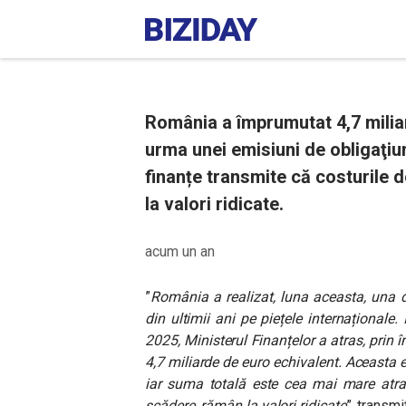
România a împrumutat 4,7 miliar
urma unei emisiuni de obligaţiuni
finanțe transmite că costurile 
la valori ridicate.
acum un an
”
România a realizat, luna aceasta, una d
din ultimii ani pe piețele internaționale.
2025, Ministerul Finanțelor a atras, prin
4,7 miliarde de euro echivalent. Aceasta es
iar suma totală este cea mai mare atras
scădere, rămân la valori ridicate
”, transmi