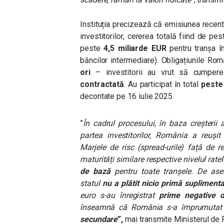
Instituția precizează că
emisiunea recentă
investitorilor, cererea totală fiind de pe
peste
4,5 miliarde EUR
pentru tranșa î
băncilor intermediare). Obligațiunile Ro
ori
– investitorii au vrut să cumper
contractată
. Au participat în total
peste 
decontate pe 16 iulie 2025.
”
În cadrul procesului, în baza creșterii
partea investitorilor, România a reușit
Marjele de risc (spread-urile) față de r
maturități similare respective nivelul rat
de bază
pentru toate tranșele. De ase
statul
nu a plătit nicio primă supliment
euro s-au înregistrat
prime negative 
înseamnă că România s-a împrumutat
secundare
”,
mai transmite Ministerul de 