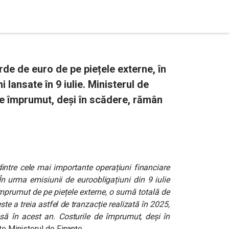
de de euro de pe piețele externe, în
 lansate în 9 iulie. Ministerul de
de împrumut, deși în scădere, rămân
intre cele mai importante operațiuni financiare
 În urma emisiunii de euroobligațiuni din 9 iulie
 împrumut de pe piețele externe, o sumă totală de
te a treia astfel de tranzacție realizată în 2025,
ă în acest an. Costurile de împrumut, deși în
te Ministerul de Finanțe.