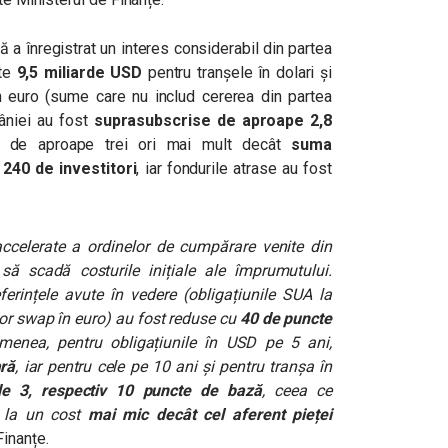
 a înregistrat un interes considerabil din partea
ste
9,5 miliarde USD
pentru tranșele în dolari și
n euro (sume care nu includ cererea din partea
mâniei au fost
suprasubscrise de aproape 2,8
e de aproape trei ori mai mult decât
suma
240 de investitori
, iar fondurile atrase au fost
 accelerate a ordinelor de cumpărare venite din
 să scadă costurile inițiale ale împrumutului.
eferințele avute în vedere (obligațiunile SUA la
elor swap în euro) au fost reduse cu
40 de puncte
menea, pentru obligațiunile în USD pe 5 ani,
ară
, iar pentru cele pe 10 ani și pentru tranșa în
de 3, respectiv 10 puncte de bază
, ceea ce
 la un cost
mai mic decât cel aferent pieței
Finanțe.