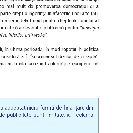
n ce mai mult de promovarea democrației și a
arte drept o ingerință în afacerile unei alte țări.
u a remodela biroul pentru drepturile omului al
firmat că a devenit o platformă pentru
“activiștii
va liderilor anti-woke”.
it, în ultima perioadă, în mod repetat în politica
nsideră a fi “suprimarea liderilor de dreapta”,
nia și Franța, acuzând autoritățile europene că
u a acceptat nicio formă de finanțare din
e publicitate sunt limitate, iar reclama