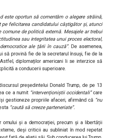
nd este oportun să comentăm o alegere străină,
 pe felicitarea candidatului câștigător și, atunci
 comune de politică externă. Mesajele ar trebui
ctitudinea sau integritatea unui proces electoral,
 democratice ale țării în cauză”
.
De asemenea,
 să provină fie de la secretarul însuși, fie de la
Astfel, diplomaților americani li se interzice să
plicită a conducerii superioare.
 discursul președintelui Donald Trump, de pe 13
eea ce a numit
“intervenționiștii occidentali”
care
își gestioneze propriile afaceri, afirmând că
“nu
cesta
“caută să creeze parteneriate”.
omului și a democrației, precum și a libertății
externe, deși criticii au subliniat în mod repetat
vut față de aliații săi. Sub conducerea lui Trump,