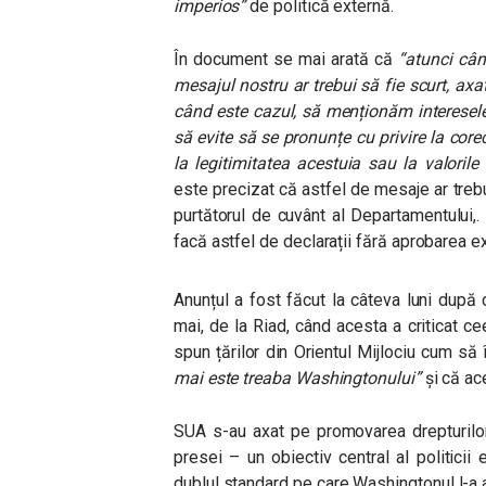
imperios”
de politică externă.
În document se mai arată că
“atunci câ
mesajul nostru ar trebui să fie scurt, axat
când este cazul, să menționăm interesele
să evite să se pronunțe cu privire la core
la legitimitatea acestuia sau la valorile
este precizat că astfel de mesaje ar trebui
purtătorul de cuvânt al Departamentului,. 
facă astfel de declarații fără aprobarea ex
Anunțul a fost făcut la câteva luni după
mai, de la Riad, când acesta a criticat c
spun țărilor din Orientul Mijlociu cum să 
mai este treaba Washingtonului”
și că a
SUA s-au axat pe promovarea drepturilor 
presei – un obiectiv central al politicii 
dublul standard pe care Washingtonul l-a a