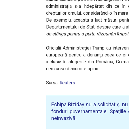
administrația s-a îndepărtat din ce î
drepturilor omului, considerând-o în mare p
De exemplu, aceasta a luat măsuri pentr
Departamentului de Stat, despre care a a
de stânga pentru a purta răzbunări împotri
Oficialii Administrației Trump au interven
europeană pentru a denunța ceea ce ei co
inclusiv în alegerile din România, Germa
cenzurează anumite opinii.
Sursa:
Reuters
Echipa Biziday nu a solicitat și n
fonduri guvernamentale. Spațiile d
neinvazivă.