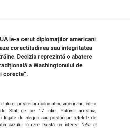
SUA le-a cerut diplomaților americani
eze corectitudinea sau integritatea
trăine. Decizia reprezintă o abatere
radițională a Washingtonului de
i corecte”.
 tuturor posturilor diplomatice americane, într-o
de Stat de pe 17 iulie. Potrivit acestuia,
i legate de alegeri sau postări pe rețelele de
ția cazului în care există un interes
“clar și