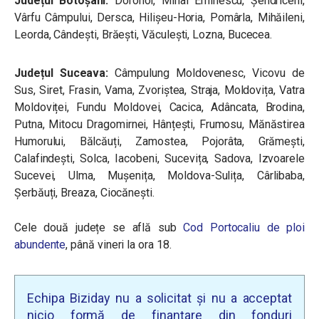
Județul Botoşani:
Dorohoi, Mihai Eminescu, Șendriceni,
Vârfu Câmpului, Dersca, Hilișeu-Horia, Pomârla, Mihăileni,
Leorda, Cândești, Brăești, Văculești, Lozna, Bucecea.
Județul Suceava:
Câmpulung Moldovenesc, Vicovu de
Sus, Siret, Frasin, Vama, Zvoriștea, Straja, Moldovița, Vatra
Moldoviței, Fundu Moldovei, Cacica, Adâncata, Brodina,
Putna, Mitocu Dragomirnei, Hânțești, Frumosu, Mănăstirea
Humorului, Bălcăuți, Zamostea, Pojorâta, Grămești,
Calafindești, Solca, Iacobeni, Sucevița, Sadova, Izvoarele
Sucevei, Ulma, Mușenița, Moldova-Sulița, Cârlibaba,
Șerbăuți, Breaza, Ciocănești.
Cele două județe se află sub
Cod Portocaliu de ploi
abundente
, până vineri la ora 18.
Echipa Biziday nu a solicitat și nu a acceptat
nicio formă de finanțare din fonduri