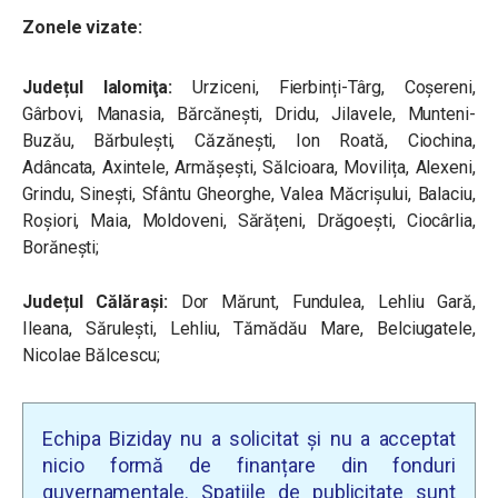
Zonele vizate:
Județul Ialomiţa:
Urziceni, Fierbinți-Târg, Coșereni,
Gârbovi, Manasia, Bărcănești, Dridu, Jilavele, Munteni-
Buzău, Bărbulești, Căzănești, Ion Roată, Ciochina,
Adâncata, Axintele, Armășești, Sălcioara, Movilița, Alexeni,
Grindu, Sinești, Sfântu Gheorghe, Valea Măcrișului, Balaciu,
Roșiori, Maia, Moldoveni, Sărățeni, Drăgoești, Ciocârlia,
Borănești;
Județul Călăraşi:
Dor Mărunt, Fundulea, Lehliu Gară,
Ileana, Sărulești, Lehliu, Tămădău Mare, Belciugatele,
Nicolae Bălcescu;
Echipa Biziday nu a solicitat și nu a acceptat
nicio formă de finanțare din fonduri
guvernamentale. Spațiile de publicitate sunt