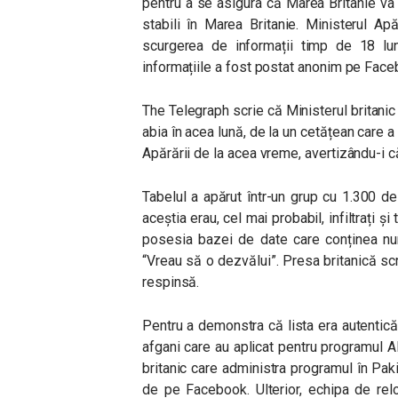
pentru a se asigura că Marea Britanie va 
stabili în Marea Britanie. Ministerul Ap
scurgerea de informații timp de 18 lu
informațiile a fost postat anonim pe Face
The Telegraph scrie că Ministerul britanic 
abia în acea lună, de la un cetățean care a s
Apărării de la acea vreme, avertizându-i că
Tabelul a apărut într-un grup cu 1.300 d
aceștia erau, cel mai probabil, infiltrați și
posesia bazei de date care conținea num
“Vreau să o dezvălui”. Presa britanică sc
respinsă.
Pentru a demonstra că lista era autentică,
afgani care au aplicat pentru programul
britanic care administra programul în Paki
de pe Facebook. Ulterior, echipa de rel