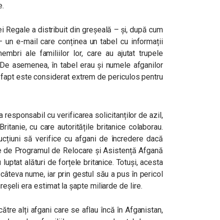
e.
ei Regale a distribuit din greșeală – și, după cum
– un e-mail care conținea un tabel cu informații
mbri ale familiilor lor, care au ajutat trupele
i. De asemenea, în tabel erau și numele afganilor
lu fapt este considerat extrem de periculos pentru
a responsabil cu verificarea solicitanților de azil,
itanie, cu care autoritățile britanice colaborau.
ucțiuni să verifice cu afgani de încredere dacă
ze de Programul de Relocare și Asistență Afgană
luptat alături de forțele britanice. Totuși, acesta
r câteva nume, iar prin gestul său a pus în pericol
greșeli era estimat la șapte miliarde de lire.
către alți afgani care se aflau încă în Afganistan,