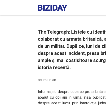
The Telegraph: Listele cu identi
colaborat cu armata britanică, a
de un militar. După ce, luni de zi
despre acest incident, presa bri
ample și mai costisitoare scurge
istoria recentă.
acum un an
Informațiile despre ceea ce presa britani
apărut cu doi ani în urmă, însă publicaț
despre acest lucru, prin interdicție jude