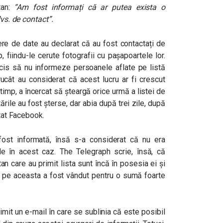
tan:
“
Am fost informați că ar putea exista o
dvs. de contact
”.
ere de date au declarat că au fost contactați de
fiindu-le cerute fotografii cu pașapoartele lor.
decis să nu informeze persoanele aflate pe listă
ucât au considerat că acest lucru ar fi crescut
e timp, a încercat să șteargă orice urmă a listei de
ările au fost șterse, dar abia după trei zile, după
ctat Facebook.
ost informată, însă s-a considerat că nu era
 în acest caz. The Telegraph scrie, însă, că
n care au primit lista sunt încă în posesia ei și
e pe aceasta a fost vândut pentru o sumă foarte
imit un e-mail în care se sublinia că este posibil