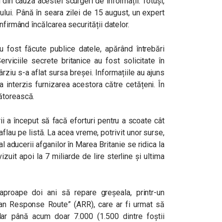
 din cauza acestei scurgeri de informații. Totuși,
ului. Până în seara zilei de 15 august, un expert
nfirmând încălcarea securității datelor.
fost făcute publice datele, apărând întrebări
erviciile secrete britanice au fost solicitate în
ârziu s-a aflat sursa breșei. Informațiile au ajuns
 a interzis furnizarea acestora către cetățeni. În
cătorească.
i a început să facă eforturi pentru a scoate cât
lau pe listă. La acea vreme, potrivit unor surse,
l aducerii afganilor în Marea Britanie se ridica la
izuit apoi la 7 miliarde de lire sterline și ultima
aproape doi ani să repare greșeala, printr-un
an Response Route” (ARR), care ar fi urmat să
ar până acum doar 7.000 (1.500 dintre foștii