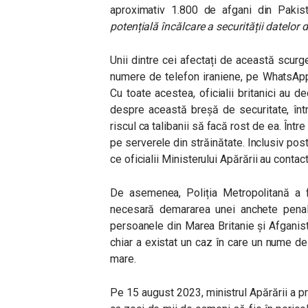
aproximativ 1.800 de afgani din Pakis
potențială încălcare a securității datelor 
Unii dintre cei afectați de această scurg
numere de telefon iraniene, pe WhatsApp, 
Cu toate acestea, oficialii britanici au 
despre această breșă de securitate, într
riscul ca talibanii să facă rost de ea. Într
pe serverele din străinătate. Inclusiv post
ce oficialii Ministerului Apărării au conta
De asemenea, Poliția Metropolitană a f
necesară demararea unei anchete penale
persoanele din Marea Britanie și Afganista
chiar a existat un caz în care un nume d
mare.
Pe 15 august 2023, ministrul Apărării a pr