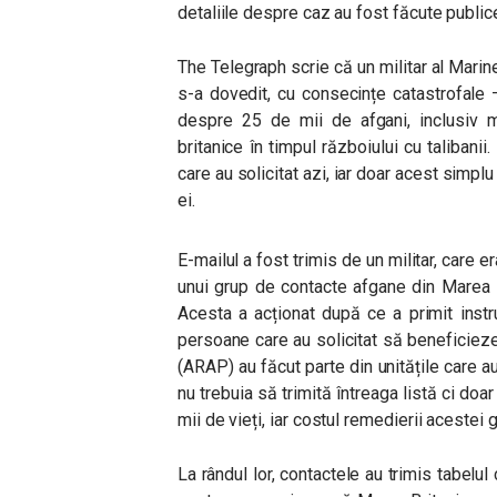
detaliile despre caz au fost făcute public
The Telegraph scrie că un militar al Marin
s-a dovedit, cu consecințe catastrofale 
despre 25 de mii de afgani, inclusiv me
britanice în timpul războiului cu talibani
care au solicitat azi, iar doar acest simp
ei.
E-mailul a fost trimis de un militar, care er
unui grup de contacte afgane din Marea Br
Acesta a acționat după ce a primit instr
persoane care au solicitat să beneficie
(ARAP) au făcut parte din unitățile care au 
nu trebuia să trimită întreaga listă ci doa
mii de vieți, iar costul remedierii acestei 
La rândul lor, contactele au trimis tabelul 