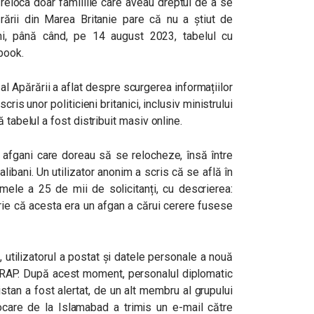
reloca doar familiile care aveau dreptul de a se
ărării din Marea Britanie pare că nu a știut de
ni, până când, pe 14 august 2023, tabelul cu
book.
al Apărării a aflat despre scurgerea informațiilor
cris unor politicieni britanici, inclusiv ministrului
 tabelul a fost distribuit masiv online.
e afgani care doreau să se relocheze, însă între
 talibani. Un utilizator anonim a scris că se află în
ele a 25 de mii de solicitanți, cu descrierea:
rie că acesta era un afgan a cărui cerere fusese
 utilizatorul a postat și datele personale a nouă
 ARAP. După acest moment, personalul diplomatic
stan a fost alertat, de un alt membru al grupului
ocare de la Islamabad a trimis un e-mail către