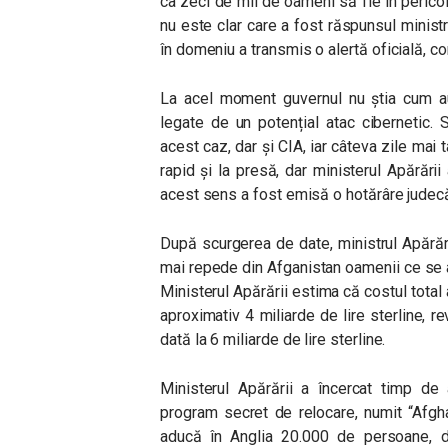
ca zeci de mii de oameni să fie în pericol
nu este clar care a fost răspunsul ministr
în domeniu a transmis o alertă oficială, co
La acel moment guvernul nu știa cum au 
legate de un potențial atac cibernetic. S
acest caz, dar și CIA, iar câteva zile mai t
rapid și la presă, dar ministerul Apărării
acest sens a fost emisă o hotărâre jude
După scurgerea de date, ministrul Apărări
mai repede din Afganistan oamenii ce se af
Ministerul Apărării estima că costul total a
aproximativ 4 miliarde de lire sterline, rev
dată la 6 miliarde de lire sterline.
Ministerul Apărării a încercat timp de 
program secret de relocare, numit “Afgh
aducă în Anglia 20.000 de persoane, d