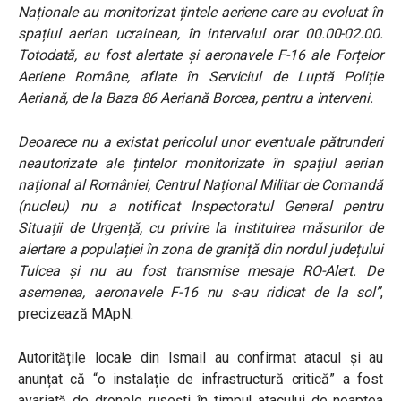
Naționale au monitorizat țintele aeriene care au evoluat în
spațiul aerian ucrainean, în intervalul orar 00.00-02.00.
Totodată, au fost alertate și aeronavele F-16 ale Forțelor
Aeriene Române, aflate în Serviciul de Luptă Poliție
Aeriană, de la Baza 86 Aeriană Borcea, pentru a interveni.
Deoarece nu a existat pericolul unor eventuale pătrunderi
neautorizate ale țintelor monitorizate în spațiul aerian
național al României, Centrul Național Militar de Comandă
(nucleu) nu a notificat Inspectoratul General pentru
Situații de Urgență, cu privire la instituirea măsurilor de
alertare a populației în zona de graniță din nordul județului
Tulcea și nu au fost transmise mesaje RO-Alert. De
asemenea, aeronavele F-16 nu s-au ridicat de la sol”
,
precizează MApN.
Autoritățile locale din Ismail au confirmat atacul și au
anunțat că “o instalație de infrastructură critică” a fost
avariată de dronele rusești în timpul atacului de noaptea