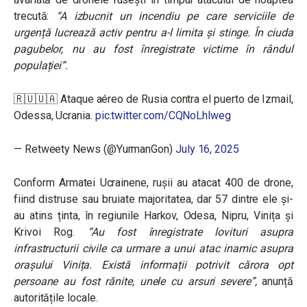
trecută:
“A izbucnit un incendiu pe care serviciile de
urgență lucrează activ pentru a-l limita și stinge. În ciuda
pagubelor, nu au fost înregistrate victime în rândul
populației”.
🇷🇺🇺🇦 Ataque aéreo de Rusia contra el puerto de Izmail,
Odessa, Ucrania.
pic.twitter.com/CQNoLhlweg
— Retweety News (@YurmanGon)
July 16, 2025
Conform Armatei Ucrainene, rușii au atacat 400 de drone,
fiind distruse sau bruiate majoritatea, dar 57 dintre ele și-
au atins ținta, în regiunile Harkov, Odesa, Nipru, Vinița și
Krivoi Rog.
“Au fost înregistrate lovituri asupra
infrastructurii civile ca urmare a unui atac inamic asupra
orașului Vinița. Există informații potrivit cărora opt
persoane au fost rănite, unele cu arsuri severe”,
anunță
autoritățile locale.