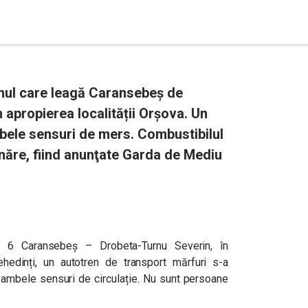
umul care leagă Caransebeș de
 apropierea localității Orșova. Un
mbele sensuri de mers. Combustibilul
năre, fiind anunţate Garda de Mediu
N 6 Caransebeș – Drobeta-Turnu Severin, în
Mehedinți, un autotren de transport mărfuri s-a
d ambele sensuri de circulație. Nu sunt persoane