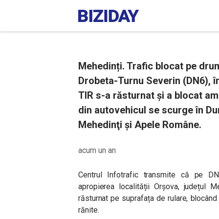
Mehedinți. Trafic blocat pe dr
Drobeta-Turnu Severin (DN6), în
TIR s-a răsturnat și a blocat a
din autovehicul se scurge în Du
Mehedinţi şi Apele Române.
acum un an
Centrul Infotrafic transmite că pe D
apropierea localității Orșova, județul 
răsturnat pe suprafața de rulare, blocân
rănite.