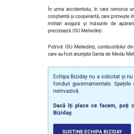
În urma accidentului, în care remorca un
conștientă și cooperantă, care primește î
militari asigură și măsurile de apărare
precizează ISU Mehedinți.
Potrivit ISU Mehedinți, combustibilul di
care au fost anunţate Garda de Mediu Me
Echipa Biziday nu a solicitat și n
fonduri guvernamentale. Spațiile d
neinvazivă.
Dacă îți place ce facem, poți c
Biziday.
SUSȚINE ECHIPA BIZIDAY