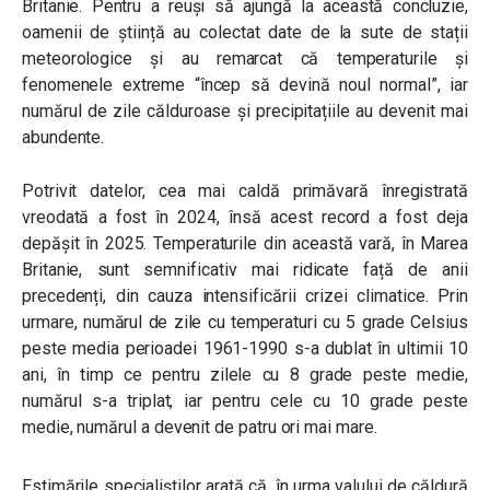
Britanie. Pentru a reuși să ajungă la această concluzie,
oamenii de știință au colectat date de la sute de stații
meteorologice și au remarcat că temperaturile și
fenomenele extreme “încep să devină noul normal”, iar
numărul de zile călduroase și precipitațiile au devenit mai
abundente.
Potrivit datelor, cea mai caldă primăvară înregistrată
vreodată a fost în 2024, însă acest record a fost deja
depășit în 2025. Temperaturile din această vară, în Marea
Britanie, sunt semnificativ mai ridicate față de anii
precedenți, din cauza intensificării crizei climatice. Prin
urmare, numărul de zile cu temperaturi cu 5 grade Celsius
peste media perioadei 1961-1990 s-a dublat în ultimii 10
ani, în timp ce pentru zilele cu 8 grade peste medie,
numărul s-a triplat, iar pentru cele cu 10 grade peste
medie, numărul a devenit de patru ori mai mare.
Estimările specialiștilor arată că, în urma valului de căldură