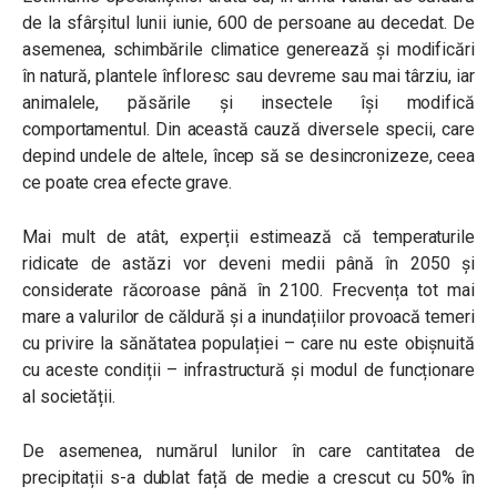
de la sfârșitul lunii iunie, 600 de persoane au decedat. De
asemenea, schimbările climatice generează și modificări
în natură, plantele înfloresc sau devreme sau mai târziu, iar
animalele, păsările și insectele își modifică
comportamentul. Din această cauză diversele specii, care
depind undele de altele, încep să se desincronizeze, ceea
ce poate crea efecte grave.
Mai mult de atât, experții estimează că temperaturile
ridicate de astăzi vor deveni medii până în 2050 și
considerate răcoroase până în 2100. Frecvența tot mai
mare a valurilor de căldură și a inundațiilor provoacă temeri
cu privire la sănătatea populației – care nu este obișnuită
cu aceste condiții – infrastructură și modul de funcționare
al societății.
De asemenea, numărul lunilor în care cantitatea de
precipitații s-a dublat față de medie a crescut cu 50% în