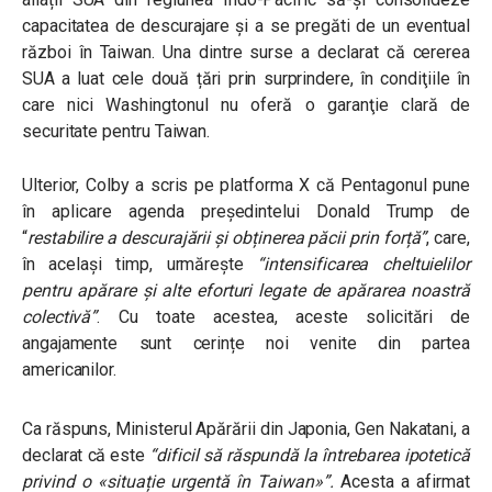
capacitatea de descurajare și a se pregăti de un eventual
război în Taiwan. Una dintre surse a declarat că cererea
SUA a luat cele două țări prin surprindere, în condiţiile în
care nici Washingtonul nu oferă o garanţie clară de
securitate pentru Taiwan.
Ulterior, Colby a scris pe platforma X că Pentagonul pune
în aplicare agenda președintelui Donald Trump de
“
restabilire a descurajării și obținerea păcii prin forță”
,
care,
în același timp, urmărește
“intensificarea cheltuielilor
pentru apărare și alte eforturi legate de apărarea noastră
colectivă”
.
Cu toate acestea, aceste solicitări de
angajamente sunt cerințe noi venite din partea
americanilor.
Ca răspuns, Ministerul Apărării din Japonia, Gen Nakatani, a
declarat că este
“dificil să răspundă la întrebarea ipotetică
privind o «situație urgentă în Taiwan»”
.
Acesta a afirmat