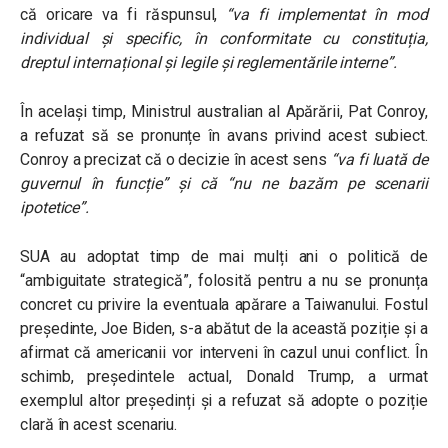
că oricare va fi răspunsul,
“va fi implementat în mod
individual și specific, în conformitate cu constituția,
dreptul internațional și legile și reglementările interne”.
În același timp, Ministrul australian al Apărării, Pat Conroy,
a refuzat să se pronunțe în avans privind acest subiect.
Conroy a precizat că o decizie în acest sens
“va fi luată de
guvernul în funcție”
și că
“nu ne bazăm pe scenarii
ipotetice”.
SUA au adoptat timp de mai mulți ani o politică de
“ambiguitate strategică”, folosită pentru a nu se pronunța
concret cu privire la eventuala apărare a Taiwanului. Fostul
președinte, Joe Biden, s-a abătut de la această poziție și a
afirmat că americanii vor interveni în cazul unui conflict. În
schimb, președintele actual, Donald Trump, a urmat
exemplul altor președinți și a refuzat să adopte o poziție
clară în acest scenariu.