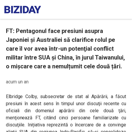
FT: Pentagonul face presiuni asupra
Japoniei și Australiei să clarifice rolul pe
care îl vor avea într-un potenţial conflict
militar între SUA şi China, în jurul Taiwanului,
o mișcare care a nemulțumit cele două țări.
acum un an
Elbridge Colby, subsecretar de stat al Apărării, a făcut
presiuni în acest sens în timpul unor discuţii recente cu
oficiali din domeniul apărării din cele două ţări,
menţionează FT, citând cinci persoane familiarizate cu
discuţiile. Inițiativa reprezintă o încercare de a convinge
aliații SUA din regiunea Indo-Pacific să-și consolideze