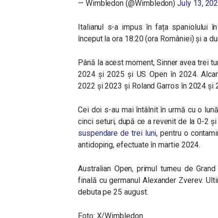
— Wimbledon (@Wimbledon)
July 13, 20
Italianul s-a impus în fața spaniolului î
început la ora 18:20 (ora României) și a dur
Până la acest moment, Sinner avea trei tu
2024 și 2025 și US Open în 2024. Alcar
2022 și 2023 și Roland Garros în 2024 și 
Cei doi s-au mai întâlnit în urmă cu o lună
cinci seturi, după ce a revenit de la 0-2 
suspendare de trei luni
, pentru o contam
antidoping, efectuate în martie 2024.
Australian Open, primul turneu de Grand S
finală cu germanul Alexander Zverev. Ult
debuta pe 25 august.
Foto: X/Wimbledon