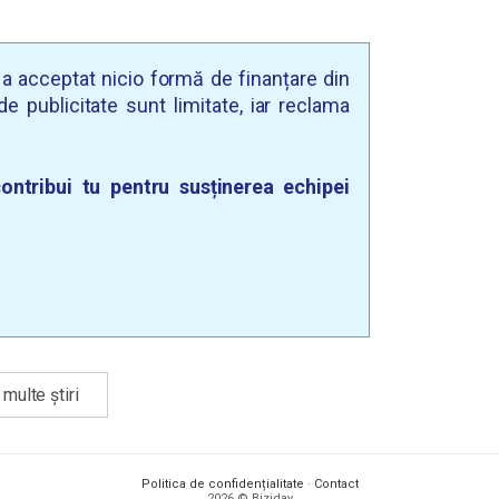
u a acceptat nicio formă de finanțare din
e publicitate sunt limitate, iar reclama
ontribui tu pentru susținerea echipei
multe știri
Politica de confidențialitate
·
Contact
2026 © Biziday