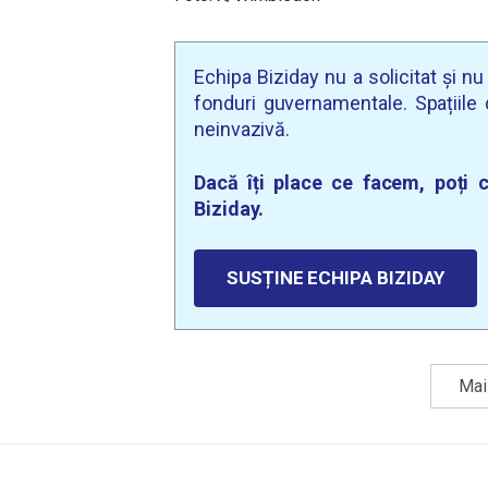
Echipa Biziday nu a solicitat și n
fonduri guvernamentale. Spațiile d
neinvazivă.
Dacă îți place ce facem, poți c
Biziday.
SUSȚINE ECHIPA BIZIDAY
Mai 