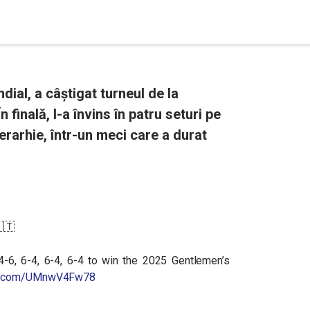
dial, a câștigat turneul de la
finală, l-a învins în patru seturi pe
erarhie, într-un meci care a durat
🇹
-6, 6-4, 6-4, 6-4 to win the 2025 Gentlemen’s
ter.com/UMnwV4Fw78