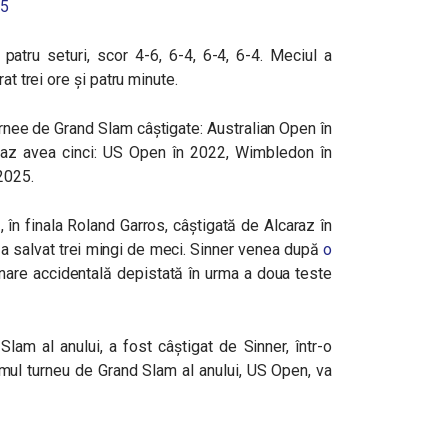
25
n patru seturi, scor 4-6, 6-4, 6-4, 6-4. Meciul a
at trei ore și patru minute.
rnee de Grand Slam câștigate: Australian Open în
az avea cinci: US Open în 2022, Wimbledon în
2025.
, în finala Roland Garros, câștigată de Alcaraz în
și a salvat trei mingi de meci. Sinner venea după
o
inare accidentală depistată în urma a doua teste
lam al anului, a fost câștigat de Sinner, într-o
imul turneu de Grand Slam al anului, US Open, va