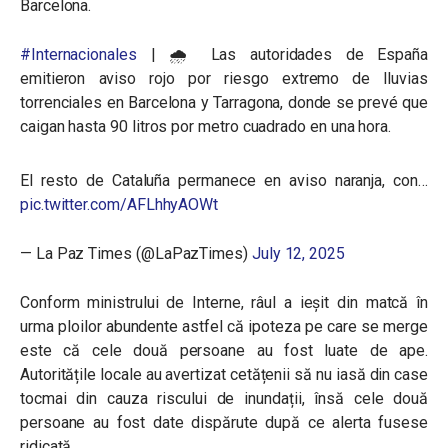
Barcelona.
#Internacionales
| 🌧️ Las autoridades de España
emitieron aviso rojo por riesgo extremo de lluvias
torrenciales en Barcelona y Tarragona, donde se prevé que
caigan hasta 90 litros por metro cuadrado en una hora.
El resto de Cataluña permanece en aviso naranja, con…
pic.twitter.com/AFLhhyAOWt
— La Paz Times (@LaPazTimes)
July 12, 2025
Conform ministrului de Interne, râul a ieșit din matcă în
urma ploilor abundente astfel că ipoteza pe care se merge
este că cele două persoane au fost luate de ape.
Autoritățile locale au avertizat cetățenii să nu iasă din case
tocmai din cauza riscului de inundații, însă cele două
persoane au fost date dispărute după ce alerta fusese
ridicată.