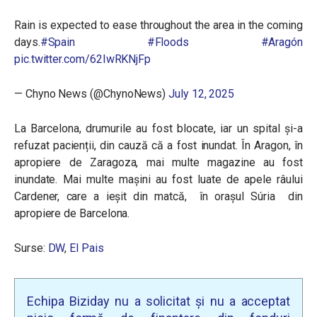
Rain is expected to ease throughout the area in the coming
days.
#Spain
#Floods
#Aragón
pic.twitter.com/62IwRKNjFp
— Chyno News (@ChynoNews)
July 12, 2025
La Barcelona, drumurile au fost blocate, iar un spital și-a
refuzat pacienții, din cauză că a fost inundat. În Aragon, în
apropiere de Zaragoza, mai multe magazine au fost
inundate. Mai multe mașini au fost luate de apele râului
Cardener, care a ieșit din matcă, în orașul Súria din
apropiere de Barcelona.
Surse:
DW
,
El Pais
Echipa Biziday nu a solicitat și nu a acceptat