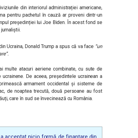
viziunile din interiorul administrației americane,
uma pentru pachetul în cauză ar proveni dintr-un
mpul președinției lui Joe Biden. În acest fond se
urnaliștii.
 din Ucraina, Donald Trump a spus că va face
“un
are”.
ai multe atacuri aeriene combinate, cu sute de
e ucrainene. De aceea, președintele ucrainean a
 primească armament occidental și sisteme de
atac, de noaptea trecută, două persoane au fost
năuți, care în sud se învecinează cu România.
u a acceptat nicio formă de finanțare din