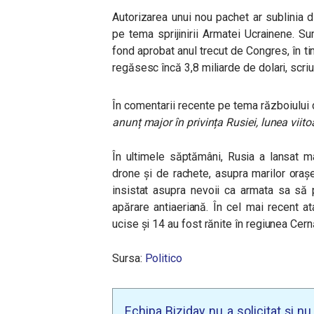
Autorizarea unui nou pachet ar sublinia di
pe tema sprijinirii Armatei Ucrainene. S
fond aprobat anul trecut de Congres, în ti
regăsesc încă 3,8 miliarde de dolari, scriu j
În comentarii recente pe tema războiului
anunț major în privința Rusiei, lunea viito
În ultimele săptămâni, Rusia a lansat m
drone și de rachete, asupra marilor oraș
insistat asupra nevoii ca armata sa să
apărare antiaeriană. În cel mai recent 
ucise și 14 au fost rănite în regiunea Cer
Sursa:
Politico
Echipa Biziday nu a solicitat și n