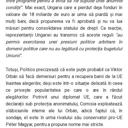
între programe pentru a evita să fie supuse unei anumite
condiții”.
Mai exact, Ungaria care a pierdut deja fonduri în
valoare de 18 miliarde de euro ar urma să piardă și mai
mulți bani, dacă propunerea va fi aprobată și nu va lua
măsuri pentru consolidarea statului de drept. Ca reacție,
reprezentanții Ungariei au transmis că aceste reguli
“au
permis exercitarea unei presiuni politice arbitrare în
domenii politice care nu au legătură cu protecția bugetului
Uniunii”
.
Totuși, Politico precizează că este puțin probabil ca Viktor
Orbán să facă demersuri pentru a recupera banii de la UE
înaintea alegerilor, deși este într-o situație delicată în ceea
ce privește popularitatea pe care o are în rândul
alegătorilor. Potrivit unui diplomat UE, care a făcut
declarații sub protecția anonimatului, Comisia exploatează
slăbiciunile interne ale lui Orbán, adică faptul că, în
sondaje, el este în urma rivalului său conservator pro-UE
Péter Magyar, pentru a propune norme mai stricte.