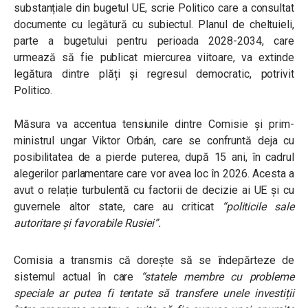
substanțiale din bugetul UE, scrie Politico care a consultat
documente cu legătură cu subiectul. Planul de cheltuieli,
parte a bugetului pentru perioada 2028-2034, care
urmează să fie publicat miercurea viitoare, va extinde
legătura dintre plăți și regresul democratic, potrivit
Politico.
Măsura va accentua tensiunile dintre Comisie și prim-
ministrul ungar Viktor Orbán, care se confruntă deja cu
posibilitatea de a pierde puterea, după 15 ani, în cadrul
alegerilor parlamentare care vor avea loc în 2026. Acesta a
avut o relație turbulentă cu factorii de decizie ai UE și cu
guvernele altor state, care au criticat
“politicile sale
autoritare și favorabile Rusiei”.
Comisia a transmis că dorește să se îndepărteze de
sistemul actual în care
“statele membre cu probleme
speciale ar putea fi tentate să transfere unele investiții