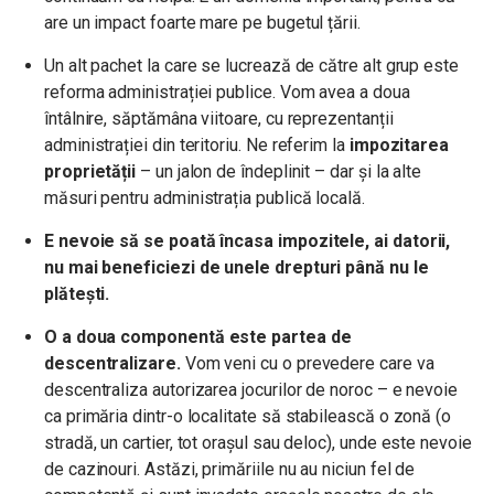
are un impact foarte mare pe bugetul țării.
Un alt pachet la care se lucrează de către alt grup este
reforma administrației publice. Vom avea a doua
întâlnire, săptămâna viitoare, cu reprezentanții
administrației din teritoriu. Ne referim la
impozitarea
proprietății
– un jalon de îndeplinit – dar și la alte
măsuri pentru administrația publică locală.
E nevoie să se poată încasa impozitele, ai datorii,
nu mai beneficiezi de unele drepturi până nu le
plătești.
O a doua componentă este partea de
descentralizare.
Vom veni cu o prevedere care va
descentraliza autorizarea jocurilor de noroc – e nevoie
ca primăria dintr-o localitate să stabilească o zonă (o
stradă, un cartier, tot orașul sau deloc), unde este nevoie
de cazinouri. Astăzi, primăriile nu au niciun fel de