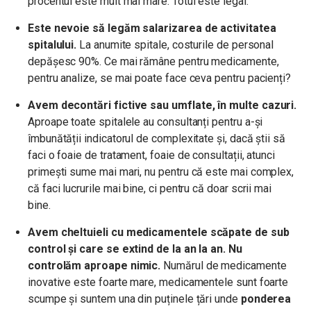
procentul este mult mai mare. Totul este legal.
Este nevoie să legăm salarizarea de activitatea
spitalului.
La anumite spitale, costurile de personal
depășesc 90%. Ce mai rămâne pentru medicamente,
pentru analize, se mai poate face ceva pentru pacienți?
Avem decontări fictive sau umflate, în multe cazuri.
Aproape toate spitalele au consultanți pentru a-și
îmbunătății indicatorul de complexitate și, dacă știi să
faci o foaie de tratament, foaie de consultații, atunci
primești sume mai mari, nu pentru că este mai complex,
că faci lucrurile mai bine, ci pentru că doar scrii mai
bine.
Avem cheltuieli cu medicamentele scăpate de sub
control și care se extind de la an la an. Nu
controlăm aproape nimic.
Numărul de medicamente
inovative este foarte mare, medicamentele sunt foarte
scumpe și suntem una din puținele țări unde
ponderea