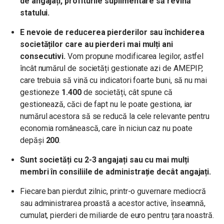
de angajați, profiturile suplimentare să revină
statului.
E nevoie de reducerea pierderilor sau închiderea
societăților care au pierderi mai mulți ani
consecutivi.
Vom propune modificarea legilor, astfel
încât numărul de societăți gestionate azi de AMEPIP,
care trebuia să vină cu indicatori foarte buni, să nu mai
gestioneze
1.400
de societăți, cât spune că
gestionează, căci de fapt nu le poate gestiona, iar
numărul acestora să se reducă la cele relevante pentru
economia românească, care în niciun caz nu poate
depăși
200
.
Sunt societăți cu 2-3 angajați sau cu mai mulți
membri în consiliile de administrație decât angajați.
Fiecare ban pierdut zilnic, printr-o guvernare mediocră
sau administrarea proastă a acestor active, înseamnă,
cumulat, pierderi de miliarde de euro pentru țara noastră.