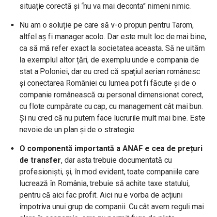
situație corectă și “nu va mai deconta” nimeni nimic.
Nu am o soluție pe care să v-o propun pentru Tarom,
altfel aș fi manager acolo. Dar este mult loc de mai bine,
ca să mă refer exact la societatea aceasta. Să ne uităm
la exemplul altor țări, de exemplu unde e compania de
stat a Poloniei, dar eu cred că spațiul aerian românesc
și conectarea României cu lumea pot fi făcute și de o
companie românească cu personal dimensionat corect,
cu flote cumpărate cu cap, cu management cât mai bun.
Și nu cred că nu putem face lucrurile mult mai bine. Este
nevoie de un plan și de o strategie.
O componentă importantă a ANAF e cea de prețuri
de transfer
, dar asta trebuie documentată cu
profesioniști, și, în mod evident, toate companiile care
lucrează în România, trebuie să achite taxe statului,
pentru că aici fac profit. Aici nu e vorba de acțiuni
împotriva unui grup de companii. Cu cât avem reguli mai