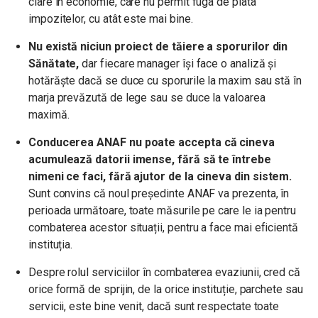
clare în economie, care nu permit fuga de plata
impozitelor, cu atât este mai bine.
Nu există niciun proiect de tăiere a sporurilor din
Sănătate,
dar fiecare manager își face o analiză și
hotărăște dacă se duce cu sporurile la maxim sau stă în
marja prevăzută de lege sau se duce la valoarea
maximă.
Conducerea ANAF nu poate accepta că cineva
acumulează datorii imense, fără să te întrebe
nimeni ce faci, fără ajutor de la cineva din sistem.
Sunt convins că noul președinte ANAF va prezenta, în
perioada următoare, toate măsurile pe care le ia pentru
combaterea acestor situații, pentru a face mai eficientă
instituția.
Despre rolul serviciilor în combaterea evaziunii, cred că
orice formă de sprijin, de la orice instituție, parchete sau
servicii, este bine venit, dacă sunt respectate toate