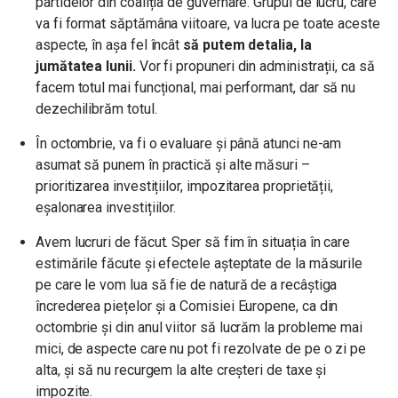
partidelor din coaliția de guvernare. Grupul de lucru, care
va fi format săptămâna viitoare, va lucra pe toate aceste
aspecte, în așa fel încât
să putem detalia, la
jumătatea lunii.
Vor fi propuneri din administrații, ca să
facem totul mai funcțional, mai performant, dar să nu
dezechilibrăm totul.
În octombrie, va fi o evaluare și până atunci ne-am
asumat să punem în practică și alte măsuri –
prioritizarea investițiilor, impozitarea proprietății,
eșalonarea investițiilor.
Avem lucruri de făcut. Sper să fim în situația în care
estimările făcute și efectele așteptate de la măsurile
pe care le vom lua să fie de natură de a recâștiga
încrederea piețelor și a Comisiei Europene, ca din
octombrie și din anul viitor să lucrăm la probleme mai
mici, de aspecte care nu pot fi rezolvate de pe o zi pe
alta, și să nu recurgem la alte creșteri de taxe și
impozite.