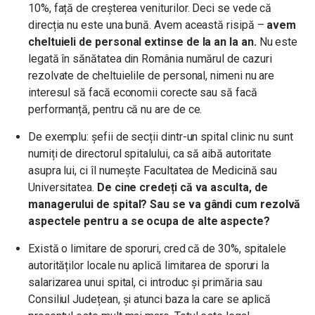
10%, față de creșterea veniturilor. Deci se vede că
direcția nu este una bună. Avem această risipă –
avem
cheltuieli de personal extinse de la an la an.
Nu este
legată în sănătatea din România numărul de cazuri
rezolvate de cheltuielile de personal, nimeni nu are
interesul să facă economii corecte sau să facă
performanță, pentru că nu are de ce.
De exemplu: șefii de secții dintr-un spital clinic nu sunt
numiți de directorul spitalului, ca să aibă autoritate
asupra lui, ci îl numește Facultatea de Medicină sau
Universitatea.
De cine credeți că va asculta, de
managerului de spital? Sau se va gândi cum rezolvă
aspectele pentru a se ocupa de alte aspecte?
Există o limitare de sporuri, cred că de 30%, spitalele
autorităților locale nu aplică limitarea de sporuri la
salarizarea unui spital, ci introduc și primăria sau
Consiliul Județean, și atunci baza la care se aplică