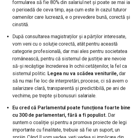
formularea să fie 80% din salariul net și poate se mai ia
o perioadă de ceva timp, așa cum este în cazul tuturor
oamenilor care lucrează, e o prevedere bună, corectă și
cinstită.
După consultarea magistraților și a părților interesate,
vom veni cu o soluție corectă, atât pentru această
categorie profesională, dar mai ales pentru societatea
românească, pentru că sistemul de justiție are nevoie
să-și recâștige încrederea în ochii cetățenilor, la fel ca
sistemul politic.
Legea nu va scădea veniturile,
dar
să nu mai fie loc de interpretări, procese, ci să avem o
salarizare clară, transparentă și predictibilă, pe ani de
vechime, pe trepte și bonusuri salariale.
Eu cred că Parlamentul poate funcționa foarte bine
cu 300 de parlamentari, fără a fi populist.
Dar
suntem o coaliție și pentru a promova proiecte de legi
importante cu finalitate, trebuie să fie un suport, un
sprijin. Când îl vom vedea, veți vedea și implicare din