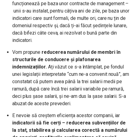
funcționează pe baza unor contracte de management –
unii s-au instalat, pentru câțiva ani de zile, pe baza unor
indicatori care sunt formali, de multe ori, care nu țin de
domeniul respectiv și, dacă ți-ai făcut ședințele lunare,
dacă bifezi câte ceva, ai rezolvat o bună parte din
indicatori.
Vom propune
reducerea numărului de membri în
structurile de conducere și plafonarea
indemnizațiilor.
Ați văzut ce s-a întâmplat, pe fondul
unei legislații interpretate “cum ne-a convenit nouă”, am
constatat că putem avea până la trei salarii medii pe
ramură, după care încă trei salarii variabile pe ramură,
deci plus șase salarii, și ne-am dus la șase salarii. S-a
abuzat de aceste prevederi.
E nevoie să creștem eficiența acestor companii, iar
indicatorii să fie cerți – reducerea subvențiilor de
la stat, stabilirea și calcularea corectă a numărului