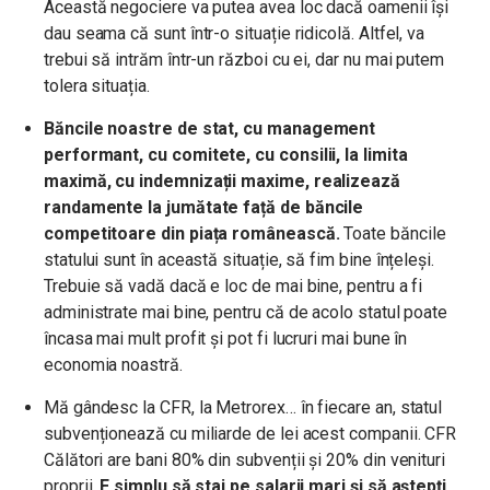
Această negociere va putea avea loc dacă oamenii își
dau seama că sunt într-o situație ridicolă. Altfel, va
trebui să intrăm într-un război cu ei, dar nu mai putem
tolera situația.
Băncile noastre de stat, cu management
performant, cu comitete, cu consilii, la limita
maximă, cu indemnizații maxime, realizează
randamente la jumătate față de băncile
competitoare din piața românească.
Toate băncile
statului sunt în această situație, să fim bine înțeleși.
Trebuie să vadă dacă e loc de mai bine, pentru a fi
administrate mai bine, pentru că de acolo statul poate
încasa mai mult profit și pot fi lucruri mai bune în
economia noastră.
Mă gândesc la CFR, la Metrorex… în fiecare an, statul
subvenționează cu miliarde de lei acest companii. CFR
Călători are bani 80% din subvenții și 20% din venituri
proprii.
E simplu să stai pe salarii mari și să aștepți