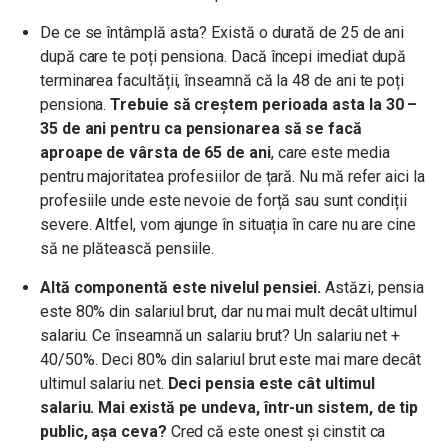
De ce se întâmplă asta? Există o durată de 25 de ani
după care te poți pensiona. Dacă începi imediat după
terminarea facultății, înseamnă că la 48 de ani te poți
pensiona.
Trebuie să creștem perioada asta la 30 –
35 de ani pentru ca pensionarea să se facă
aproape de vârsta de 65 de ani
, care este media
pentru majoritatea profesiilor de țară. Nu mă refer aici la
profesiile unde este nevoie de forță sau sunt condiții
severe. Altfel, vom ajunge în situația în care nu are cine
să ne plătească pensiile.
Altă componentă este nivelul pensiei.
Astăzi, pensia
este 80% din salariul brut, dar nu mai mult decât ultimul
salariu. Ce înseamnă un salariu brut? Un salariu net +
40/50%. Deci 80% din salariul brut este mai mare decât
ultimul salariu net.
Deci pensia este cât ultimul
salariu. Mai există pe undeva, într-un sistem, de tip
public, așa ceva?
Cred că este onest și cinstit ca