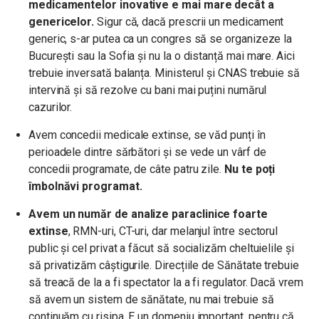
medicamentelor inovative e mai mare decât a
genericelor.
Sigur că, dacă prescrii un medicament
generic, s-ar putea ca un congres să se organizeze la
București sau la Sofia și nu la o distanță mai mare. Aici
trebuie inversată balanța. Ministerul și CNAS trebuie să
intervină și să rezolve cu bani mai puțini numărul
cazurilor.
Avem concedii medicale extinse, se văd punți în
perioadele dintre sărbători și se vede un vârf de
concedii programate, de câte patru zile.
Nu te poți
îmbolnăvi programat.
Avem un număr de analize paraclinice foarte
extinse
, RMN-uri, CT-uri, dar melanjul între sectorul
public și cel privat a făcut să socializăm cheltuielile și
să privatizăm câștigurile. Direcțiile de Sănătate trebuie
să treacă de la a fi spectator la a fi regulator. Dacă vrem
să avem un sistem de sănătate, nu mai trebuie să
continuăm cu risipa. E un domeniu important, pentru că