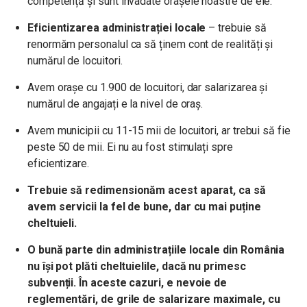
competență și sunt invadate orașele noastre de ele.
Eficientizarea administrației locale
– trebuie să
renormăm personalul ca să ținem cont de realități și
numărul de locuitori.
Avem orașe cu 1.900 de locuitori, dar salarizarea și
numărul de angajați e la nivel de oraș.
Avem municipii cu 11-15 mii de locuitori, ar trebui să fie
peste 50 de mii. Ei nu au fost stimulați spre
eficientizare.
Trebuie să redimensionăm acest aparat, ca să
avem servicii la fel de bune, dar cu mai puține
cheltuieli.
O bună parte din administrațiile locale din România
nu își pot plăti cheltuielile, dacă nu primesc
subvenții. În aceste cazuri, e nevoie de
reglementări, de grile de salarizare maximale, cu