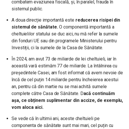
combatem evaziunea fiscală, și, în paralel, frauda în
sistemul public.
A doua direcție importantă este
reducerea risipei din
sistemul de sănătate.
O componentă importantă a
cheltuielilor statului se duc aici, nu mă refer la sumele
din fonduri UE sau din programele Ministerului pentru
Investiții, ci la sumele de la Casa de Sănătate.
În 2024, am avut 73 de miliarde de lei cheltuieli, iar în
această vară estimăm 77 de miliarde. La întâlnirea cu
președintele Casei, am fost informat că avem nevoie de
încă de cel puțin 14 miliarde pentru încheierea acestui
an, pentru că din martie nu se mai achită sumele
complete către Casa de Sănătate. D
acă continuăm
așa, ce obținem suplimentar din accize, de exemplu,
vom aloca aici.
Se vede că în ultimii ani, aceste cheltuieli pe
componenta de sănătate sunt mai mari, cel puțin cu