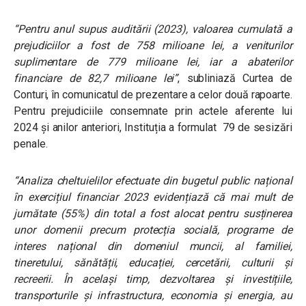
“Pentru anul supus auditării (2023), valoarea cumulată a
prejudiciilor a fost de 758 milioane lei, a veniturilor
suplimentare de 779 milioane lei, iar a abaterilor
financiare de 82,7 milioane lei”
,
subliniază Curtea de
Conturi, în comunicatul de prezentare a celor două rapoarte.
Pentru prejudiciile consemnate prin actele aferente lui
2024 și anilor anteriori, Instituția a formulat 79 de sesizări
penale.
“Analiza cheltuielilor efectuate din bugetul public național
în exercițiul financiar 2023 evidențiază că mai mult de
jumătate (55%) din total a fost alocat pentru susținerea
unor domenii precum protecția socială, programe de
interes național din domeniul muncii, al familiei,
tineretului, sănătății, educației, cercetării, culturii și
recreerii. În același timp, dezvoltarea și investițiile,
transporturile și infrastructura, economia și energia, au