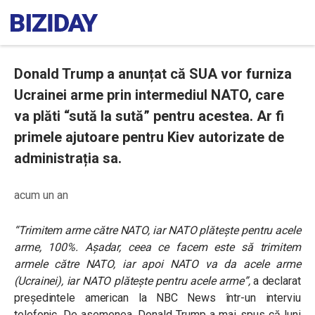
Donald Trump a anunțat că SUA vor furniza
Ucrainei arme prin intermediul NATO, care
va plăti “sută la sută” pentru acestea. Ar fi
primele ajutoare pentru Kiev autorizate de
administrația sa.
acum un an
“Trimitem arme către NATO, iar NATO plătește pentru acele
arme, 100%. Așadar, ceea ce facem este să trimitem
armele către NATO, iar apoi NATO va da acele arme
(Ucrainei), iar NATO plătește pentru acele arme”,
a declarat
președintele american la NBC News într-un interviu
telefonic. De asemenea, Donald Trump a mai spus că luni