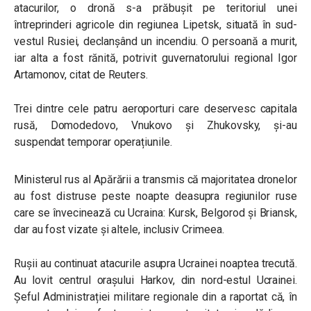
atacurilor, o dronă s-a prăbușit pe teritoriul unei
întreprinderi agricole din regiunea Lipetsk, situată în sud-
vestul Rusiei, declanșând un incendiu. O persoană a murit,
iar alta a fost rănită, potrivit guvernatorului regional Igor
Artamonov, citat de Reuters.
Trei dintre cele patru aeroporturi care deservesc capitala
rusă, Domodedovo, Vnukovo și Zhukovsky, și-au
suspendat temporar operațiunile.
Ministerul rus al Apărării a transmis că majoritatea dronelor
au fost distruse peste noapte deasupra regiunilor ruse
care se învecinează cu Ucraina: Kursk, Belgorod și Briansk,
dar au fost vizate și altele, inclusiv Crimeea.
Rușii au continuat atacurile asupra Ucrainei noaptea trecută.
Au lovit centrul orașului Harkov, din nord-estul Ucrainei.
Șeful Administrației militare regionale din a raportat că, în